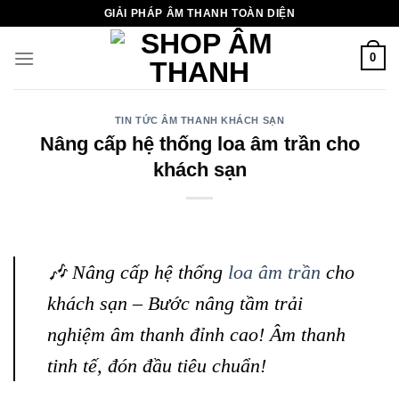
Chuyển
GIẢI PHÁP ÂM THANH TOÀN DIỆN
đến
nội
0
dung
TIN TỨC ÂM THANH KHÁCH SẠN
Nâng cấp hệ thống loa âm trần cho
khách sạn
🎶 Nâng cấp hệ thống
loa âm trần
cho
khách sạn – Bước nâng tầm trải
nghiệm âm thanh đỉnh cao! Âm thanh
tinh tế, đón đầu tiêu chuẩn!