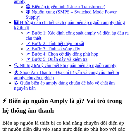
amply
🔵 Biến áp tuyến tính (Linear Transformer)
🔴 Nguồn xung (SMPS – Switched Mode Power
Supply)
🧮 Hướng dẫn chi tiết cách quấn biến áp nguồn amply đúng
kỹ thuật
📌 Bước 1: Xác định công suất amply và điện áp đầu ra
cần thiết
📌 Bước 2: Tính tiết diện lõi sắt
📌 Bước 3: Tính số vòng dây
📌 Bước 4: Chọn cỡ dây đồng phù hợp
📌 Bước 5: Quấn dây và kiểm tra
🔍 Những lưu ý cần biết khi quấn biến áp nguồn amply
🎯 Shop Âm Thanh – Địa chỉ tư vấn và cung cấp thiết bị
amply chuyên nghiệp
📝 Quấn biến áp amply đúng chuẩn để bảo vệ chất âm
nguyên bản
⚡ Biến áp nguồn Amply là gì? Vai trò trong
hệ thống âm thanh
Biến áp nguồn là thiết bị có khả năng chuyển đổi điện áp
từ nguồn điện đầu vào sang mức điện áp phù hợp với các