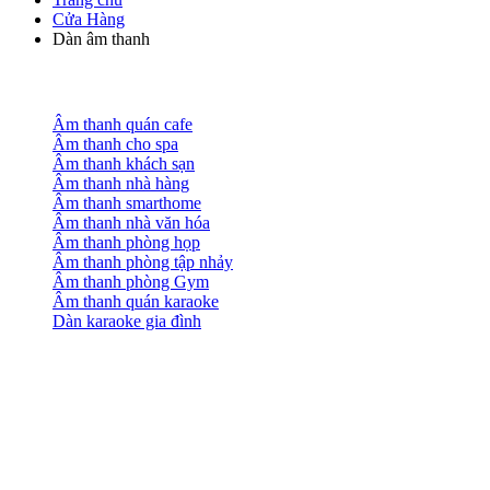
Cửa Hàng
Dàn âm thanh
Âm thanh quán cafe
Âm thanh cho spa
Âm thanh khách sạn
Âm thanh nhà hàng
Âm thanh smarthome
Âm thanh nhà văn hóa
Âm thanh phòng họp
Âm thanh phòng tập nhảy
Âm thanh phòng Gym
Âm thanh quán karaoke
Dàn karaoke gia đình