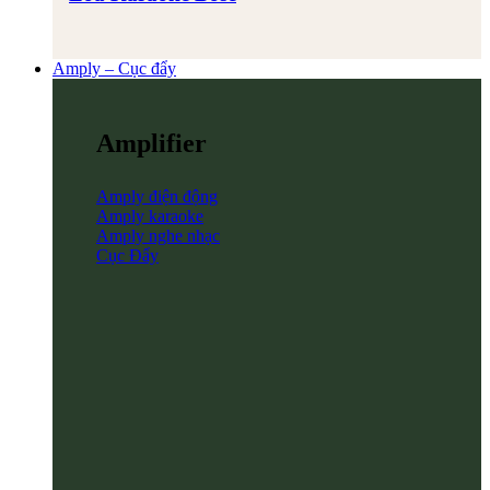
Amply – Cục đẩy
Amplifier
Amply điện động
Amply karaoke
Amply nghe nhạc
Cục Đẩy