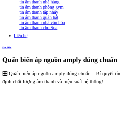
tin âm thanh nhà hàng
tin âm thanh phòng gym
tin âm thanh tập nhảy
tin âm thanh quán hát
tin âm thanh nhà văn hóa
tin âm thanh cho Spa
Liên hệ
tin tức
Quấn biến áp nguồn amply đúng chuẩn
🎛️ Quấn biến áp nguồn amply đúng chuẩn – Bí quyết ổn
định chất lượng âm thanh và hiệu suất hệ thống!