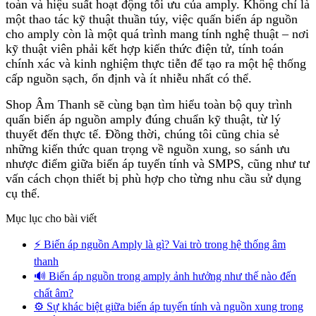
toàn và hiệu suất hoạt động tối ưu của amply. Không chỉ là
một thao tác kỹ thuật thuần túy, việc quấn biến áp nguồn
cho amply còn là một quá trình mang tính nghệ thuật – nơi
kỹ thuật viên phải kết hợp kiến thức điện tử, tính toán
chính xác và kinh nghiệm thực tiễn để tạo ra một hệ thống
cấp nguồn sạch, ổn định và ít nhiễu nhất có thể.
Shop Âm Thanh sẽ cùng bạn tìm hiểu toàn bộ quy trình
quấn biến áp nguồn amply đúng chuẩn kỹ thuật, từ lý
thuyết đến thực tế. Đồng thời, chúng tôi cũng chia sẻ
những kiến thức quan trọng về nguồn xung, so sánh ưu
nhược điểm giữa biến áp tuyến tính và SMPS, cũng như tư
vấn cách chọn thiết bị phù hợp cho từng nhu cầu sử dụng
cụ thể.
Mục lục cho bài viết
⚡ Biến áp nguồn Amply là gì? Vai trò trong hệ thống âm
thanh
🔊 Biến áp nguồn trong amply ảnh hưởng như thế nào đến
chất âm?
⚙️ Sự khác biệt giữa biến áp tuyến tính và nguồn xung trong