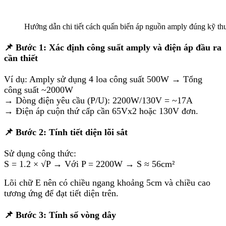
Hướng dẫn chi tiết cách quấn biến áp nguồn amply đúng kỹ th
📌 Bước 1: Xác định công suất amply và điện áp đầu ra
cần thiết
Ví dụ: Amply sử dụng 4 loa công suất 500W → Tổng
công suất ~2000W
→ Dòng điện yêu cầu (P/U): 2200W/130V = ~17A
→ Điện áp cuộn thứ cấp cần 65Vx2 hoặc 130V đơn.
📌 Bước 2: Tính tiết diện lõi sắt
Sử dụng công thức:
S = 1.2 × √P → Với P = 2200W → S ≈ 56cm²
Lõi chữ E nên có chiều ngang khoảng 5cm và chiều cao
tương ứng để đạt tiết diện trên.
📌 Bước 3: Tính số vòng dây