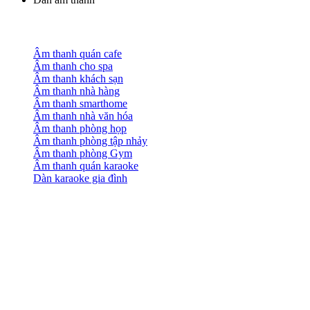
Âm thanh quán cafe
Âm thanh cho spa
Âm thanh khách sạn
Âm thanh nhà hàng
Âm thanh smarthome
Âm thanh nhà văn hóa
Âm thanh phòng họp
Âm thanh phòng tập nhảy
Âm thanh phòng Gym
Âm thanh quán karaoke
Dàn karaoke gia đình