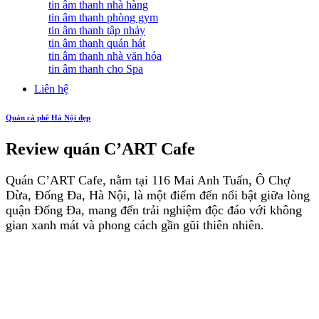
tin âm thanh nhà hàng
tin âm thanh phòng gym
tin âm thanh tập nhảy
tin âm thanh quán hát
tin âm thanh nhà văn hóa
tin âm thanh cho Spa
Liên hệ
Quán cà phê Hà Nội đẹp
Review quán C’ART Cafe
Quán C’ART Cafe, nằm tại 116 Mai Anh Tuấn, Ô Chợ
Dừa, Đống Đa, Hà Nội, là một điểm đến nổi bật giữa lòng
quận Đống Đa, mang đến trải nghiệm độc đáo với không
gian xanh mát và phong cách gần gũi thiên nhiên.