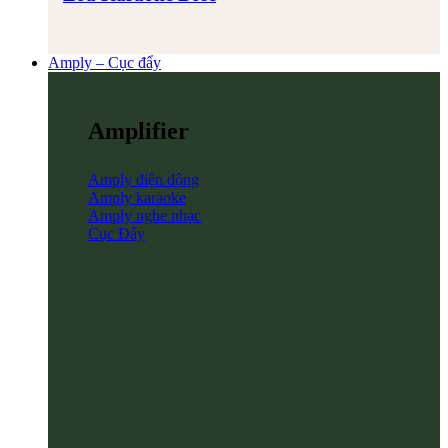
Amply – Cục đẩy
Amplifier
Amply điện động
Amply karaoke
Amply nghe nhạc
Cục Đẩy