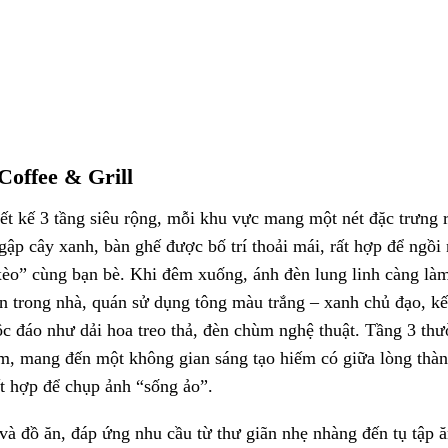
offee & Grill
ết kế 3 tầng siêu rộng, mỗi khu vực mang một nét đặc trưng r
ập cây xanh, bàn ghế được bố trí thoải mái, rất hợp để ngồi
o” cùng bạn bè. Khi đêm xuống, ánh đèn lung linh càng làm
n trong nhà, quán sử dụng tông màu trắng – xanh chủ đạo, kết
độc đáo như dải hoa treo thả, đèn chùm nghệ thuật. Tầng 3 t
lãm, mang đến một không gian sáng tạo hiếm có giữa lòng th
ất hợp để chụp ảnh “sống ảo”.
à đồ ăn, đáp ứng nhu cầu từ thư giãn nhẹ nhàng đến tụ tập 