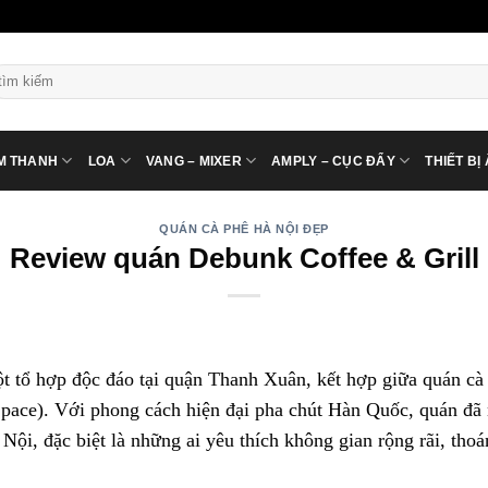
ìm
ếm:
M THANH
LOA
VANG – MIXER
AMPLY – CỤC ĐẨY
THIẾT BỊ
QUÁN CÀ PHÊ HÀ NỘI ĐẸP
Review quán Debunk Coffee & Grill
t tổ hợp độc đáo tại quận Thanh Xuân, kết hợp giữa quán c
Space). Với phong cách hiện đại pha chút Hàn Quốc, quán đã
à Nội, đặc biệt là những ai yêu thích không gian rộng rãi, tho