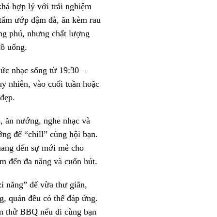
khá hợp lý với trải nghiệm
c tẩm ướp đậm đà, ăn kèm rau
ng phú, nhưng chất lượng
đồ uống.
hức nhạc sống từ 19:30 –
uy nhiên, vào cuối tuần hoặc
 đẹp.
ê, ăn nướng, nghe nhạc và
ởng để “chill” cùng hội bạn.
mang đến sự mới mẻ cho
m đến đa năng và cuốn hút.
i năng” để vừa thư giãn,
g, quán đều có thể đáp ứng.
ên thử BBQ nếu đi cùng bạn