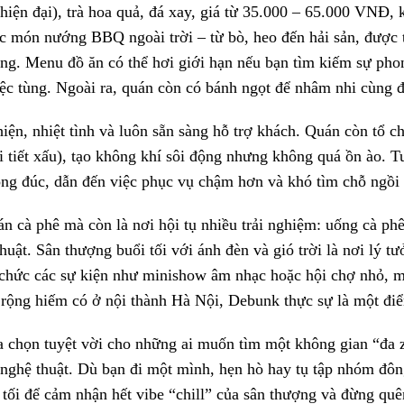
 hiện đại), trà hoa quả, đá xay, giá từ 35.000 – 65.000 VNĐ, 
các món nướng BBQ ngoài trời – từ bò, heo đến hải sản, đượ
g. Menu đồ ăn có thể hơi giới hạn nếu bạn tìm kiếm sự pho
iệc tùng. Ngoài ra, quán còn có bánh ngọt để nhâm nhi cùng 
iện, nhiệt tình và luôn sẵn sàng hỗ trợ khách. Quán còn tổ c
i tiết xấu), tạo không khí sôi động nhưng không quá ồn ào. T
ông đúc, dẫn đến việc phục vụ chậm hơn và khó tìm chỗ ngồi
n cà phê mà còn là nơi hội tụ nhiều trải nghiệm: uống cà ph
uật. Sân thượng buổi tối với ánh đèn và gió trời là nơi lý tư
chức các sự kiện như minishow âm nhạc hoặc hội chợ nhỏ, 
rộng hiếm có ở nội thành Hà Nội, Debunk thực sự là một điể
a chọn tuyệt vời cho những ai muốn tìm một không gian “đa z
nghệ thuật. Dù bạn đi một mình, hẹn hò hay tụ tập nhóm đôn
 tối để cảm nhận hết vibe “chill” của sân thượng và đừng qu