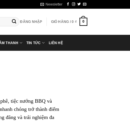
Newsletter
0
ĐĂNG NHẬP
GIỎ HÀNG /
0
₫
 ÂM THANH
TIN TỨC
LIÊN HỆ
à phê, tiệc nướng BBQ và
 nhanh chóng trở thành điểm
áng đãng và trải nghiệm đa