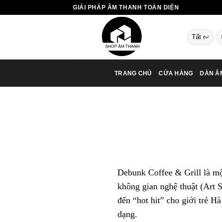
Chuyển
GIẢI PHÁP ÂM THANH TOÀN DIỆN
đến
nội
T
dung
ki
TRANG CHỦ
CỬA HÀNG
DÀN Â
Debunk Coffee & Grill là mộ
không gian nghệ thuật (Art 
đến “hot hit” cho giới trẻ H
dạng.