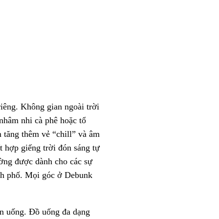
iêng. Không gian ngoài trời
 nhâm nhi cà phê hoặc tổ
 tăng thêm vẻ “chill” và
âm
 hợp giếng trời đón sáng tự
hường được dành cho các sự
ành phố. Mọi góc ở Debunk
ăn uống. Đồ uống đa dạng