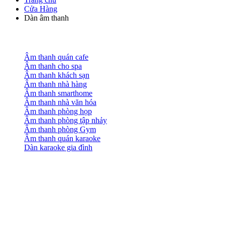
Cửa Hàng
Dàn âm thanh
Âm thanh quán cafe
Âm thanh cho spa
Âm thanh khách sạn
Âm thanh nhà hàng
Âm thanh smarthome
Âm thanh nhà văn hóa
Âm thanh phòng họp
Âm thanh phòng tập nhảy
Âm thanh phòng Gym
Âm thanh quán karaoke
Dàn karaoke gia đình