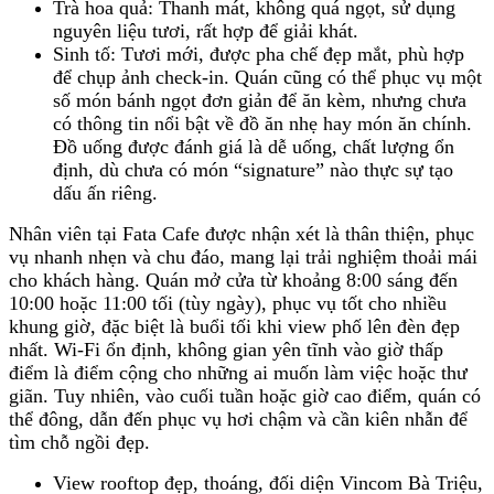
Trà hoa quả: Thanh mát, không quá ngọt, sử dụng
nguyên liệu tươi, rất hợp để giải khát.
Sinh tố: Tươi mới, được pha chế đẹp mắt, phù hợp
để chụp ảnh check-in. Quán cũng có thể phục vụ một
số món bánh ngọt đơn giản để ăn kèm, nhưng chưa
có thông tin nổi bật về đồ ăn nhẹ hay món ăn chính.
Đồ uống được đánh giá là dễ uống, chất lượng ổn
định, dù chưa có món “signature” nào thực sự tạo
dấu ấn riêng.
Nhân viên tại Fata Cafe được nhận xét là thân thiện, phục
vụ nhanh nhẹn và chu đáo, mang lại trải nghiệm thoải mái
cho khách hàng. Quán mở cửa từ khoảng 8:00 sáng đến
10:00 hoặc 11:00 tối (tùy ngày), phục vụ tốt cho nhiều
khung giờ, đặc biệt là buổi tối khi view phố lên đèn đẹp
nhất. Wi-Fi ổn định, không gian yên tĩnh vào giờ thấp
điểm là điểm cộng cho những ai muốn làm việc hoặc thư
giãn. Tuy nhiên, vào cuối tuần hoặc giờ cao điểm, quán có
thể đông, dẫn đến phục vụ hơi chậm và cần kiên nhẫn để
tìm chỗ ngồi đẹp.
View rooftop đẹp, thoáng, đối diện Vincom Bà Triệu,