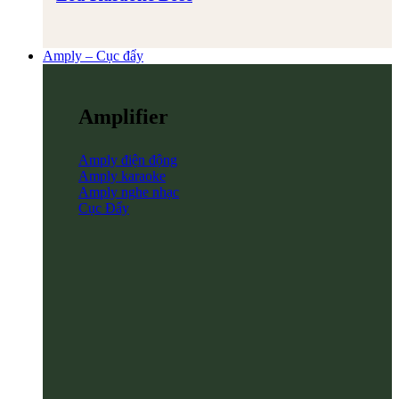
Amply – Cục đẩy
Amplifier
Amply điện động
Amply karaoke
Amply nghe nhạc
Cục Đẩy