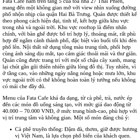
Fata Cafe nằm trên tầng 5 của tòa nhà 27 Thái Phiên,
mang đến một không gian mở với view nhìn xuống đường
phố nhộn nhịp của quận Hai Bà Trưng. Quán được thiết kế
theo phong cách hiện đại, tinh tế, kết hợp giữa khu vực
trong nhà và ngoài trời. Khu vực rooftop là điểm nhấn
chính, với bàn ghế được bố trí hợp lý, thoáng mát, rất phù
hợp để ngắm cảnh thành phố, đặc biệt vào buổi tối khi đèn
phố lên. Nội thất sử dụng tông màu trung tính, phối hợp
cùng ánh sáng dịu mắt, tạo cảm giác thoải mái và thư giãn.
Quán cũng được trang trí với một số chậu cây xanh, mang
lại chút gần gũi thiên nhiên giữa lòng đô thị. Tuy nhiên, vì
ở tầng cao, vào những ngày nắng nóng hoặc mưa lớn, khu
vực ngoài trời có thể không hoàn toàn lý tưởng nếu không
có mái che đầy đủ.
Menu của Fata Cafe khá đa dạng, từ cà phê, trà, nước ép
đến các món đồ uống sáng tạo, với mức giá dao động từ
40.000 – 70.000 VNĐ, ở mức trung bình-cao, phù hợp với
vị trí trung tâm và không gian. Một số món đáng chú ý:
Cà phê truyền thống: Đậm đà, thơm, giữ được hương
vị Việt Nam, là lựa chọn phổ biến của khách quen.