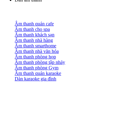
Âm thanh quán cafe
Âm thanh cho spa
Âm thanh khách sạn
Âm thanh nhà hàng
Âm thanh smarthome
Âm thanh nhà văn hóa
Âm thanh phòng họp
Âm thanh phòng tập nhảy
Âm thanh phòng Gym
Âm thanh quán karaoke
Dàn karaoke gia đình