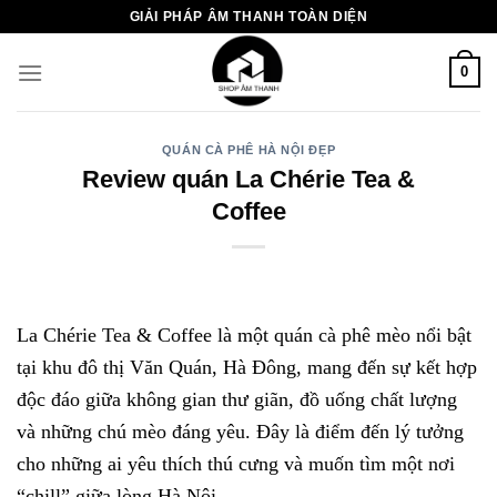
Chuyển
GIẢI PHÁP ÂM THANH TOÀN DIỆN
đến
nội
0
dung
QUÁN CÀ PHÊ HÀ NỘI ĐẸP
Review quán La Chérie Tea &
Coffee
La Chérie Tea & Coffee là một quán cà phê mèo nổi bật
tại khu đô thị Văn Quán, Hà Đông, mang đến sự kết hợp
độc đáo giữa không gian thư giãn, đồ uống chất lượng
và những chú mèo đáng yêu. Đây là điểm đến lý tưởng
cho những ai yêu thích thú cưng và muốn tìm một nơi
“chill” giữa lòng Hà Nội.