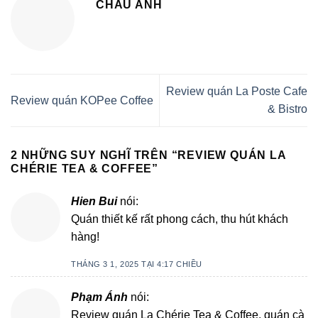
CHÂU ANH
Review quán La Poste Cafe
Review quán KOPee Coffee
& Bistro
2 NHỮNG SUY NGHĨ TRÊN “
REVIEW QUÁN LA
CHÉRIE TEA & COFFEE
”
Hien Bui
nói:
Quán thiết kế rất phong cách, thu hút khách
hàng!
THÁNG 3 1, 2025 TẠI 4:17 CHIỀU
Phạm Ánh
nói:
Review quán La Chérie Tea & Coffee, quán cà