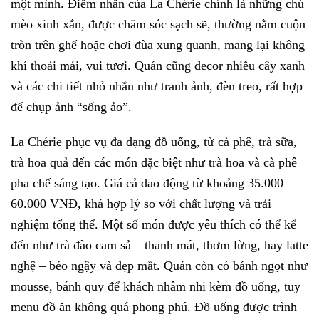
một mình. Điểm nhấn của La Chérie chính là những chú
mèo xinh xắn, được chăm sóc sạch sẽ, thường nằm cuộn
tròn trên ghế hoặc chơi đùa xung quanh, mang lại không
khí thoải mái, vui tươi. Quán cũng decor nhiều cây xanh
và các chi tiết nhỏ nhắn như tranh ảnh, đèn treo, rất hợp
để chụp ảnh “sống ảo”.
La Chérie phục vụ đa dạng đồ uống, từ cà phê, trà sữa,
trà hoa quả đến các món đặc biệt như trà hoa và cà phê
pha chế sáng tạo. Giá cả dao động từ khoảng 35.000 –
60.000 VNĐ, khá hợp lý so với chất lượng và trải
nghiệm tổng thể. Một số món được yêu thích có thể kể
đến như trà đào cam sả – thanh mát, thơm lừng, hay latte
nghệ – béo ngậy và đẹp mắt. Quán còn có bánh ngọt như
mousse, bánh quy để khách nhâm nhi kèm đồ uống, tuy
menu đồ ăn không quá phong phú. Đồ uống được trình