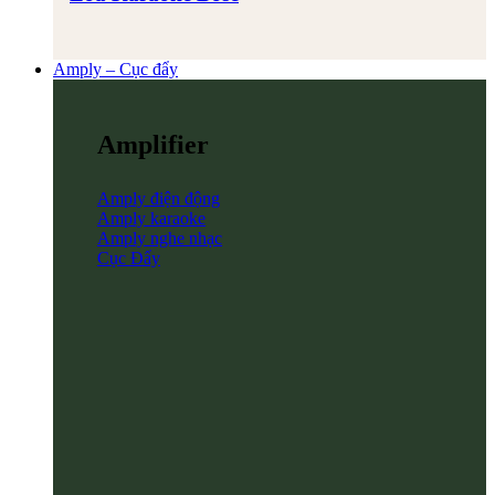
Amply – Cục đẩy
Amplifier
Amply điện động
Amply karaoke
Amply nghe nhạc
Cục Đẩy