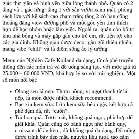
giác thư giãn và bình yên giữa lòng thành phố. Quán có 2
tầng và 1 gác lửng: tầng 1 với sân vườn xanh mát, phòng
sách lớn với kệ sách cao chạm trần; tầng 2 có ban công
thoáng đãng view đường phố và một góc yên tĩnh thích
hợp để học nhóm hoặc làm việc. Ngoài ra, quán còn bố trí
khu nhà bóng và máy gắp gấu cho trẻ em, rất tiện lợi cho
các gia đình. Không gian được decor gần gũi thiên nhiên,
mang vibe “chill” và là điểm sống ảo lý tưởng.
Menu của Nghiền Cafe Koiland đa dạng, từ cà phê truyền
thống đến các món trà và đồ uống sáng tạo, với mức giá từ
25.000 – 60.000 VNĐ, khá hợp lý so với trải nghiệm. Một
số món nổi bật:
Olong sen lá nếp: Thơm nồng, vị ngọt thanh từ lá
nếp, là món được nhiều khách recommend.
Bạc xỉu kem sữa: Lớp kem sữa béo ngậy kết hợp cà
phê đậm đà, rất “cuốn”.
Trà hoa quả: Tươi mát, không quá ngọt, phù hợp để
giải khát. Quán cũng có bánh ngọt như bánh quy,
croissant để ăn kèm, dù không quá đa dạng. Đồ uống
được trình bày đẹp mắt, nguyên liệu tươi, tạo cảm