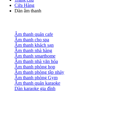
Cửa Hàng
Dàn âm thanh
Âm thanh quán cafe
Âm thanh cho spa
Âm thanh khách sạn
Âm thanh nhà hàng
Âm thanh smarthome
Âm thanh nhà văn hóa
Âm thanh phòng họp
Âm thanh phòng tập nhảy
Âm thanh phòng Gym
Âm thanh quán karaoke
Dàn karaoke gia đình