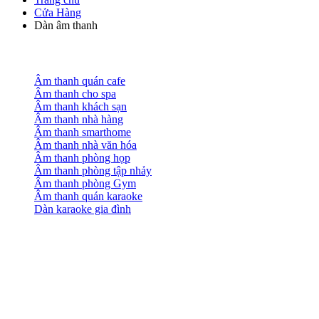
Cửa Hàng
Dàn âm thanh
Âm thanh quán cafe
Âm thanh cho spa
Âm thanh khách sạn
Âm thanh nhà hàng
Âm thanh smarthome
Âm thanh nhà văn hóa
Âm thanh phòng họp
Âm thanh phòng tập nhảy
Âm thanh phòng Gym
Âm thanh quán karaoke
Dàn karaoke gia đình