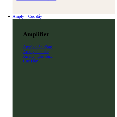
Amply – Cục đẩy
Amplifier
Amply điện động
Amply karaoke
Amply nghe nhạc
Cục Đẩy