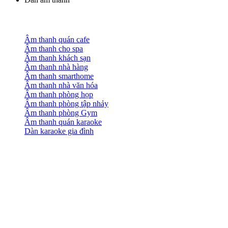
Âm thanh quán cafe
Âm thanh cho spa
Âm thanh khách sạn
Âm thanh nhà hàng
Âm thanh smarthome
Âm thanh nhà văn hóa
Âm thanh phòng họp
Âm thanh phòng tập nhảy
Âm thanh phòng Gym
Âm thanh quán karaoke
Dàn karaoke gia đình