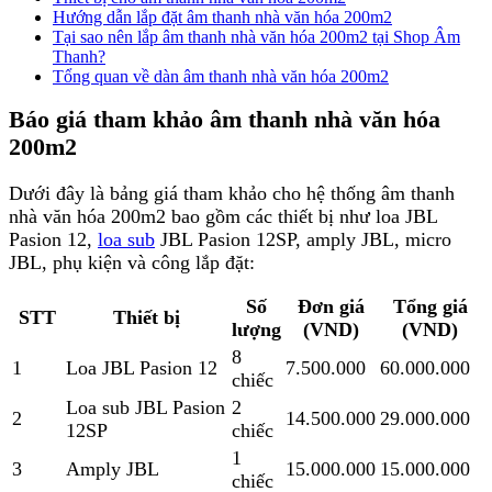
Hướng dẫn lắp đặt âm thanh nhà văn hóa 200m2
Tại sao nên lắp âm thanh nhà văn hóa 200m2 tại Shop Âm
Thanh?
Tổng quan về dàn âm thanh nhà văn hóa 200m2
Báo giá tham khảo âm thanh nhà văn hóa
200m2
Dưới đây là bảng giá tham khảo cho hệ thống âm thanh
nhà văn hóa 200m2 bao gồm các thiết bị như loa JBL
Pasion 12,
loa sub
JBL Pasion 12SP, amply JBL, micro
JBL, phụ kiện và công lắp đặt:
Số
Đơn giá
Tổng giá
STT
Thiết bị
lượng
(VND)
(VND)
8
1
Loa JBL Pasion 12
7.500.000
60.000.000
chiếc
Loa sub JBL Pasion
2
2
14.500.000
29.000.000
12SP
chiếc
1
3
Amply JBL
15.000.000
15.000.000
chiếc