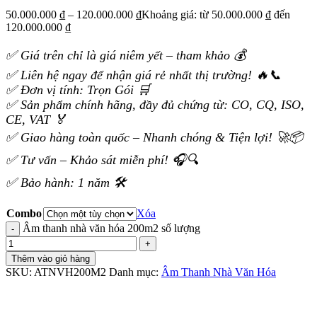
50.000.000
₫
–
120.000.000
₫
Khoảng giá: từ 50.000.000 ₫ đến
120.000.000 ₫
✅ Giá trên chỉ là giá niêm yết – tham khảo 💰
✅ Liên hệ ngay để nhận giá rẻ nhất thị trường! 🔥📞
✅ Đơn vị tính: Trọn Gói 🛒
✅ Sản phẩm chính hãng, đầy đủ chứng từ: CO, CQ, ISO,
CE, VAT 🏅
✅ Giao hàng toàn quốc – Nhanh chóng & Tiện lợi! 🚀📦
✅ Tư vấn – Khảo sát miễn phí! 🎧🔍
✅ Bảo hành: 1 năm 🛠️
Combo
Xóa
Âm thanh nhà văn hóa 200m2 số lượng
Thêm vào giỏ hàng
SKU:
ATNVH200M2
Danh mục:
Âm Thanh Nhà Văn Hóa