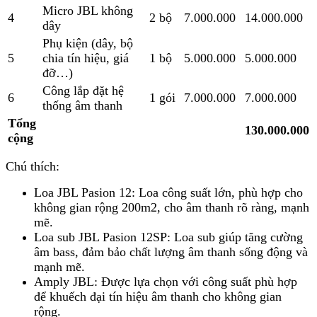
Micro JBL không
4
2 bộ
7.000.000
14.000.000
dây
Phụ kiện (dây, bộ
5
chia tín hiệu, giá
1 bộ
5.000.000
5.000.000
đỡ…)
Công lắp đặt hệ
6
1 gói
7.000.000
7.000.000
thống âm thanh
Tổng
130.000.000
cộng
Chú thích:
Loa JBL Pasion 12: Loa công suất lớn, phù hợp cho
không gian rộng 200m2, cho âm thanh rõ ràng, mạnh
mẽ.
Loa sub JBL Pasion 12SP: Loa sub giúp tăng cường
âm bass, đảm bảo chất lượng âm thanh sống động và
mạnh mẽ.
Amply JBL: Được lựa chọn với công suất phù hợp
để khuếch đại tín hiệu âm thanh cho không gian
rộng.