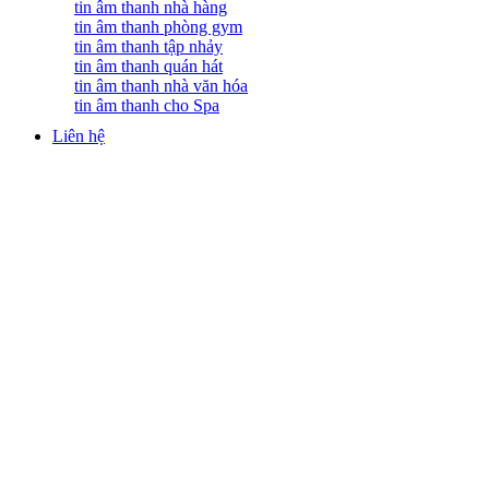
tin âm thanh nhà hàng
tin âm thanh phòng gym
tin âm thanh tập nhảy
tin âm thanh quán hát
tin âm thanh nhà văn hóa
tin âm thanh cho Spa
Liên hệ