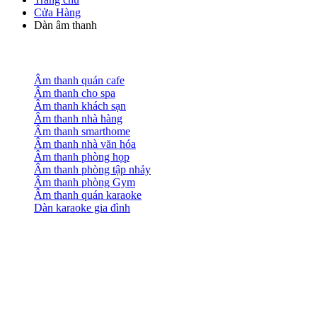
Cửa Hàng
Dàn âm thanh
Âm thanh quán cafe
Âm thanh cho spa
Âm thanh khách sạn
Âm thanh nhà hàng
Âm thanh smarthome
Âm thanh nhà văn hóa
Âm thanh phòng họp
Âm thanh phòng tập nhảy
Âm thanh phòng Gym
Âm thanh quán karaoke
Dàn karaoke gia đình