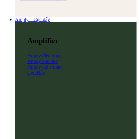
Amply – Cục đẩy
Amplifier
Amply điện động
Amply karaoke
Amply nghe nhạc
Cục Đẩy