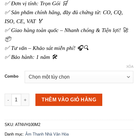
đến
✅ Đơn vị tính: Trọn Gói 🛒
40.000.000 ₫
✅ Sản phẩm chính hãng, đầy đủ chứng từ: CO, CQ,
ISO, CE, VAT 🏅
✅ Giao hàng toàn quốc – Nhanh chóng & Tiện lợi! 🚀
📦
✅ Tư vấn – Khảo sát miễn phí! 🎧🔍
✅ Bảo hành: 1 năm 🛠️
XÓA
Combo
Âm thanh nhà văn hóa 90m2-100m2 số lượng
THÊM VÀO GIỎ HÀNG
SKU:
ATNVH100M2
Danh mục:
Âm Thanh Nhà Văn Hóa