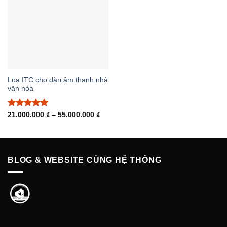
Loa ITC cho dàn âm thanh nhà
văn hóa
Được xếp
Khoảng
21.000.000
₫
–
55.000.000
₫
giá:
hạng
5.00
từ
5 sao
21.000.000 ₫
đến
55.000.000 ₫
BLOG & WEBSITE CÙNG HỆ THỐNG