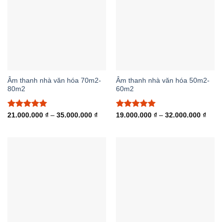
Âm thanh nhà văn hóa 70m2-
Âm thanh nhà văn hóa 50m2-
80m2
60m2
Được xếp
Khoảng
Được xếp
Khoả
21.000.000
₫
–
35.000.000
₫
19.000.000
₫
–
32.000.000
₫
giá:
giá:
hạng
5.00
hạng
5.00
từ
từ
5 sao
5 sao
21.000.000 ₫
19.0
đến
đến
35.000.000 ₫
32.0