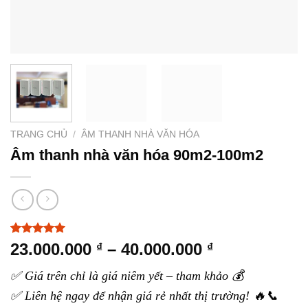
TRANG CHỦ
/
ÂM THANH NHÀ VĂN HÓA
Âm thanh nhà văn hóa 90m2-100m2
5.00
4
trên 5
Khoảng
23.000.000
–
40.000.000
₫
₫
dựa trên
giá:
đánh giá
✅ Giá trên chỉ là giá niêm yết – tham khảo 💰
từ
✅ Liên hệ ngay để nhận giá rẻ nhất thị trường! 🔥📞
23.000.000 ₫