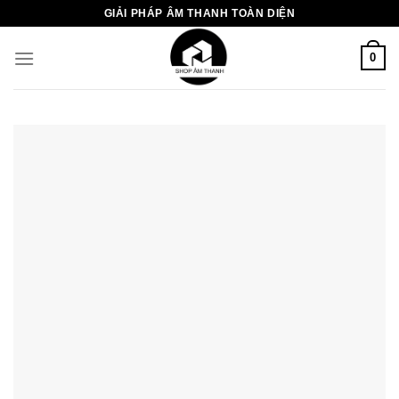
Chuyển
GIẢI PHÁP ÂM THANH TOÀN DIỆN
đến
nội
0
dung