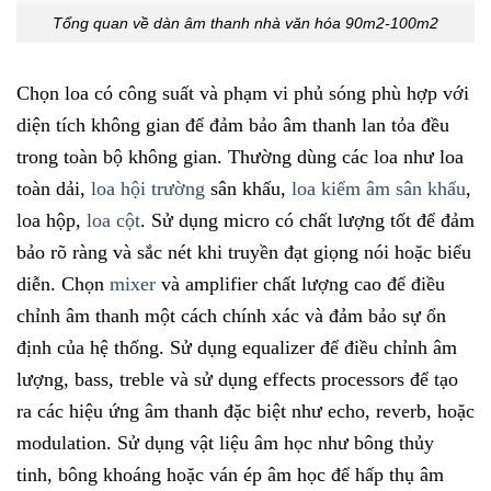
Tổng quan về dàn âm thanh nhà văn hóa 90m2-100m2
Chọn loa có công suất và phạm vi phủ sóng phù hợp với
diện tích không gian để đảm bảo âm thanh lan tỏa đều
trong toàn bộ không gian. Thường dùng các loa như loa
toàn dải,
loa hội trường
sân khấu,
loa kiểm âm sân khấu
,
loa hộp,
loa cột
.
Sử dụng micro có chất lượng tốt để đảm
bảo rõ ràng và sắc nét khi truyền đạt giọng nói hoặc biểu
diễn.
Chọn
mixer
và amplifier chất lượng cao để điều
chỉnh âm thanh một cách chính xác và đảm bảo sự ổn
định của hệ thống.
Sử dụng equalizer để điều chỉnh âm
lượng, bass, treble và sử dụng effects processors để tạo
ra các hiệu ứng âm thanh đặc biệt như echo, reverb, hoặc
modulation.
Sử dụng vật liệu âm học như bông thủy
tinh, bông khoáng hoặc ván ép âm học để hấp thụ âm