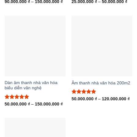
Được xếp
Khoảng
Được xếp
Khoả
90.000.000
₫
–
150.000.000
₫
25.000.000
₫
–
50.000.000
₫
giá:
giá:
hạng
5.00
hạng
5.00
từ
từ
5 sao
5 sao
90.000.000 ₫
25.0
đến
đến
150.000.000 ₫
50.0
Dàn âm thanh nhà văn hóa
Âm thanh nhà văn hóa 200m2
biểu diễn văn nghệ
Được xếp
Kho
50.000.000
₫
–
120.000.000
₫
giá:
hạng
5.00
Được xếp
Khoảng
50.000.000
₫
–
150.000.000
₫
từ
giá:
5 sao
hạng
5.00
50.
từ
5 sao
đến
50.000.000 ₫
120
đến
150.000.000 ₫