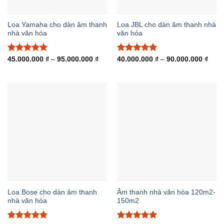
Loa Yamaha cho dàn âm thanh
Loa JBL cho dàn âm thanh nhà
nhà văn hóa
văn hóa
Được xếp
Khoảng
Được xếp
Khoả
45.000.000
₫
–
95.000.000
₫
40.000.000
₫
–
90.000.000
₫
giá:
giá:
hạng
5.00
hạng
5.00
từ
từ
5 sao
5 sao
45.000.000 ₫
40.0
đến
đến
95.000.000 ₫
90.0
Loa Bose cho dàn âm thanh
Âm thanh nhà văn hóa 120m2-
nhà văn hóa
150m2