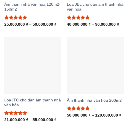
Âm thanh nhà văn hóa 120m2-
Loa JBL cho dàn âm thanh nhà
150m2
văn hóa
Được xếp
Khoảng
Được xếp
Khoả
25.000.000
₫
–
50.000.000
₫
40.000.000
₫
–
90.000.000
₫
giá:
giá:
hạng
5.00
hạng
5.00
từ
từ
5 sao
5 sao
25.000.000 ₫
40.0
đến
đến
50.000.000 ₫
90.0
Loa ITC cho dàn âm thanh nhà
Âm thanh nhà văn hóa 200m2
văn hóa
Được xếp
Kho
50.000.000
₫
–
120.000.000
₫
giá:
hạng
5.00
Được xếp
Khoảng
21.000.000
₫
–
55.000.000
₫
từ
giá:
5 sao
hạng
5.00
50.
từ