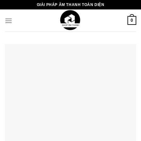
Chuyển
GIẢI PHÁP ÂM THANH TOÀN DIỆN
đến
nội
0
dung