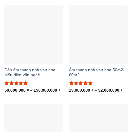
5 sao
đến
21.000.000 ₫
120
đến
55.000.000 ₫
Dàn âm thanh nhà văn hóa
Âm thanh nhà văn hóa 50m2-
biểu diễn văn nghệ
60m2
Được xếp
Khoảng
Được xếp
Khoả
50.000.000
₫
–
150.000.000
₫
19.000.000
₫
–
32.000.000
₫
giá:
giá:
hạng
5.00
hạng
5.00
từ
từ
5 sao
5 sao
50.000.000 ₫
19.0
đến
đến
150.000.000 ₫
32.0