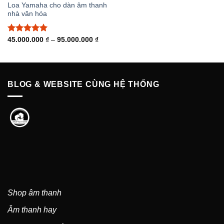
Loa Yamaha cho dàn âm thanh
nhà văn hóa
Được xếp
Khoảng
45.000.000
₫
–
95.000.000
₫
giá:
hạng
5.00
từ
5 sao
45.000.000 ₫
đến
95.000.000 ₫
BLOG & WEBSITE CÙNG HỆ THỐNG
Shop âm thanh
Âm thanh hay