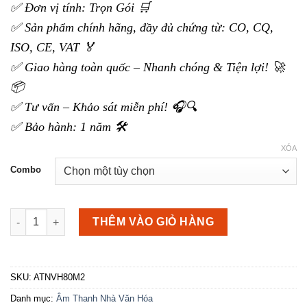
đến
✅ Đơn vị tính: Trọn Gói 🛒
35.000.000 ₫
✅ Sản phẩm chính hãng, đầy đủ chứng từ: CO, CQ,
ISO, CE, VAT 🏅
✅ Giao hàng toàn quốc – Nhanh chóng & Tiện lợi! 🚀
📦
✅ Tư vấn – Khảo sát miễn phí! 🎧🔍
✅ Bảo hành: 1 năm 🛠️
XÓA
Combo
Âm thanh nhà văn hóa 70m2-80m2 số lượng
THÊM VÀO GIỎ HÀNG
SKU:
ATNVH80M2
Danh mục:
Âm Thanh Nhà Văn Hóa