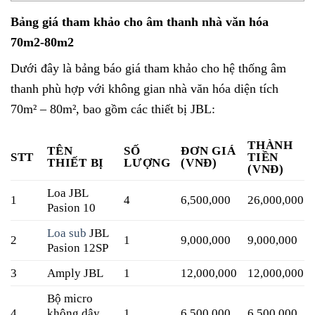
Bảng giá tham khảo cho âm thanh nhà văn hóa
70m2-80m2
Dưới đây là bảng báo giá tham khảo cho hệ thống âm
thanh phù hợp với không gian nhà văn hóa diện tích
70m² – 80m², bao gồm các thiết bị JBL:
THÀNH
TÊN
SỐ
ĐƠN GIÁ
STT
TIỀN
THIẾT BỊ
LƯỢNG
(VNĐ)
(VNĐ)
Loa JBL
1
4
6,500,000
26,000,000
Pasion 10
Loa sub
JBL
2
1
9,000,000
9,000,000
Pasion 12SP
3
Amply JBL
1
12,000,000
12,000,000
Bộ micro
4
không dây
1
6,500,000
6,500,000