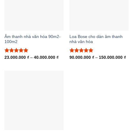
Âm thanh nhà văn hóa 90m2-
Loa Bose cho dàn âm thanh
100m2
nhà văn hóa
Được xếp
Khoảng
Được xếp
Kho
23.000.000
₫
–
40.000.000
₫
90.000.000
₫
–
150.000.000
₫
giá:
giá:
hạng
5.00
hạng
5.00
từ
từ
5 sao
5 sao
23.000.000 ₫
90.
đến
đến
40.000.000 ₫
150