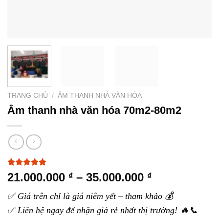
TRANG CHỦ
/
ÂM THANH NHÀ VĂN HÓA
Âm thanh nhà văn hóa 70m2-80m2
5.00
4
trên 5
Khoảng
21.000.000
–
35.000.000
₫
₫
dựa trên
giá:
đánh giá
✅ Giá trên chỉ là giá niêm yết – tham khảo 💰
từ
✅ Liên hệ ngay để nhận giá rẻ nhất thị trường! 🔥📞
21.000.000 ₫