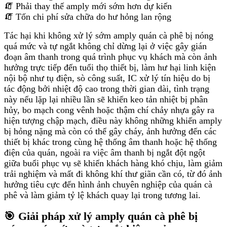
🧯 Phải thay thế amply mới sớm hơn dự kiến
🧯 Tốn chi phí sửa chữa do hư hỏng lan rộng
Tác hại khi không xử lý sớm amply quán cà phê bị nóng
quá mức và tự ngắt không chỉ dừng lại ở việc gây gián
đoạn âm thanh trong quá trình phục vụ khách mà còn ảnh
hưởng trực tiếp đến tuổi thọ thiết bị, làm hư hại linh kiện
nội bộ như tụ điện, sò công suất, IC xử lý tín hiệu do bị
tác động bởi nhiệt độ cao trong thời gian dài, tình trạng
này nếu lặp lại nhiều lần sẽ khiến keo tản nhiệt bị phân
hủy, bo mạch cong vênh hoặc thậm chí chảy nhựa gây ra
hiện tượng chập mạch, điều này không những khiến amply
bị hỏng nặng mà còn có thể gây cháy, ảnh hưởng đến các
thiết bị khác trong cùng hệ thống âm thanh hoặc hệ thống
điện của quán, ngoài ra việc âm thanh bị ngắt đột ngột
giữa buổi phục vụ sẽ khiến khách hàng khó chịu, làm giảm
trải nghiệm và mất đi không khí thư giãn cần có, từ đó ảnh
hưởng tiêu cực đến hình ảnh chuyên nghiệp của quán cà
phê và làm giảm tỷ lệ khách quay lại trong tương lai.
🎯 Giải pháp xử lý amply quán cà phê bị