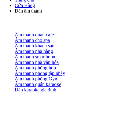
Cửa Hàng
Dàn âm thanh
Âm thanh quán cafe
Âm thanh cho spa
Âm thanh khách sạn
Âm thanh nhà hàng
Âm thanh smarthome
Âm thanh nhà văn hóa
Âm thanh phòng họp
Âm thanh phòng tập nhảy
Âm thanh phòng Gym
Âm thanh quán karaoke
Dàn karaoke gia đình