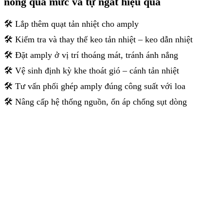
nóng quá mức và tự ngắt hiệu quả
🛠️ Lắp thêm quạt tản nhiệt cho amply
🛠️ Kiểm tra và thay thế keo tản nhiệt – keo dẫn nhiệt
🛠️ Đặt amply ở vị trí thoáng mát, tránh ánh nắng
🛠️ Vệ sinh định kỳ khe thoát gió – cánh tản nhiệt
🛠️ Tư vấn phối ghép amply đúng công suất với loa
🛠️ Nâng cấp hệ thống nguồn, ổn áp chống sụt dòng