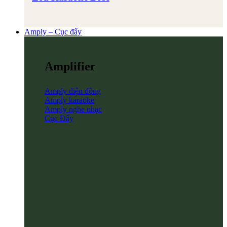
Amply – Cục đẩy
Amplifier
Amply điện động
Amply karaoke
Amply nghe nhạc
Cục Đẩy