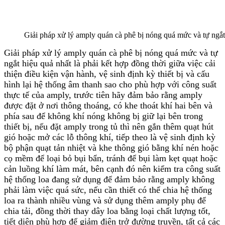
Giải pháp xử lý amply quán cà phê bị nóng quá mức và tự ngắt
Giải pháp xử lý amply quán cà phê bị nóng quá mức và tự
ngắt hiệu quả nhất là phải kết hợp đồng thời giữa việc cải
thiện điều kiện vận hành, vệ sinh định kỳ thiết bị và cấu
hình lại hệ thống âm thanh sao cho phù hợp với công suất
thực tế của amply, trước tiên hãy đảm bảo rằng amply
được đặt ở nơi thông thoáng, có khe thoát khí hai bên và
phía sau để không khí nóng không bị giữ lại bên trong
thiết bị, nếu đặt amply trong tủ thì nên gắn thêm quạt hút
gió hoặc mở các lỗ thông khí, tiếp theo là vệ sinh định kỳ
bộ phận quạt tản nhiệt và khe thông gió bằng khí nén hoặc
cọ mềm để loại bỏ bụi bẩn, tránh để bụi làm kẹt quạt hoặc
cản luồng khí làm mát, bên cạnh đó nên kiểm tra công suất
hệ thống loa đang sử dụng để đảm bảo rằng amply không
phải làm việc quá sức, nếu cần thiết có thể chia hệ thống
loa ra thành nhiều vùng và sử dụng thêm amply phụ để
chia tải, đồng thời thay dây loa bằng loại chất lượng tốt,
tiết diện phù hợp để giảm điện trở đường truyền, tất cả các