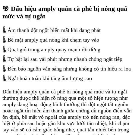
🎯 Dấu hiệu amply quán cà phê bị nóng quá
mức và tự ngắt
🌡️ Âm thanh đột ngột biến mất khi đang phát
🌡️ Bề mặt amply quá nóng khi chạm tay vào
🌡️ Quạt gió trong amply quay mạnh rồi dừng
🌡️ Tự bật lại sau vài phút nhưng nhanh chóng ngắt tiếp
🌡️ Đèn báo nguồn vẫn sáng nhưng không có tín hiệu ra loa
🌡️ Ngắt hoàn toàn khi tăng âm lượng cao
Dấu hiệu amply quán cà phê bị nóng quá mức và tự ngắt
thường được thể hiện rõ ràng qua một số hiện tượng như
amply đang hoạt động bình thường thì đột ngột tắt nguồn
hoặc ngắt tín hiệu âm thanh giữa chừng dù nguồn điện vẫn
ổn định, bề mặt vỏ ngoài của amply trở nên nóng ran, đặc
biệt ở phía sau hoặc gần khu vực lưới tản nhiệt, khi chạm
tay vào sẽ có cảm giác bỏng nhẹ, quạt tản nhiệt bên trong