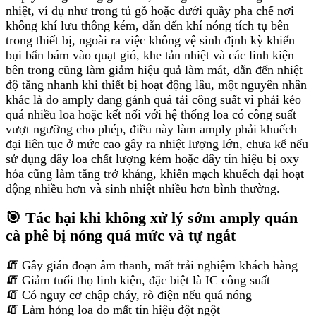
nhiệt, ví dụ như trong tủ gỗ hoặc dưới quầy pha chế nơi
không khí lưu thông kém, dẫn đến khí nóng tích tụ bên
trong thiết bị, ngoài ra việc không vệ sinh định kỳ khiến
bụi bẩn bám vào quạt gió, khe tản nhiệt và các linh kiện
bên trong cũng làm giảm hiệu quả làm mát, dẫn đến nhiệt
độ tăng nhanh khi thiết bị hoạt động lâu, một nguyên nhân
khác là do amply đang gánh quá tải công suất vì phải kéo
quá nhiều loa hoặc kết nối với hệ thống loa có công suất
vượt ngưỡng cho phép, điều này làm amply phải khuếch
đại liên tục ở mức cao gây ra nhiệt lượng lớn, chưa kể nếu
sử dụng dây loa chất lượng kém hoặc dây tín hiệu bị oxy
hóa cũng làm tăng trở kháng, khiến mạch khuếch đại hoạt
động nhiều hơn và sinh nhiệt nhiều hơn bình thường.
🎯 Tác hại khi không xử lý sớm amply quán
cà phê bị nóng quá mức và tự ngắt
🧯 Gây gián đoạn âm thanh, mất trải nghiệm khách hàng
🧯 Giảm tuổi thọ linh kiện, đặc biệt là IC công suất
🧯 Có nguy cơ chập cháy, rò điện nếu quá nóng
🧯 Làm hỏng loa do mất tín hiệu đột ngột