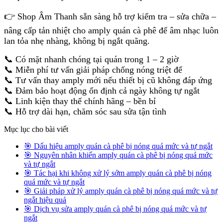
👉 Shop Âm Thanh sẵn sàng hỗ trợ kiểm tra – sửa chữa –
nâng cấp tản nhiệt cho amply quán cà phê để âm nhạc luôn
lan tỏa nhẹ nhàng, không bị ngắt quãng.
📞 Có mặt nhanh chóng tại quán trong 1 – 2 giờ
📞 Miễn phí tư vấn giải pháp chống nóng triệt để
📞 Tư vấn thay amply mới nếu thiết bị cũ không đáp ứng
📞 Đảm bảo hoạt động ổn định cả ngày không tự ngắt
📞 Linh kiện thay thế chính hãng – bền bỉ
📞 Hỗ trợ dài hạn, chăm sóc sau sửa tận tình
Mục lục cho bài viết
🎯 Dấu hiệu amply quán cà phê bị nóng quá mức và tự ngắt
🎯 Nguyên nhân khiến amply quán cà phê bị nóng quá mức
và tự ngắt
🎯 Tác hại khi không xử lý sớm amply quán cà phê bị nóng
quá mức và tự ngắt
🎯 Giải pháp xử lý amply quán cà phê bị nóng quá mức và tự
ngắt hiệu quả
🎯 Dịch vụ sửa amply quán cà phê bị nóng quá mức và tự
ngắt