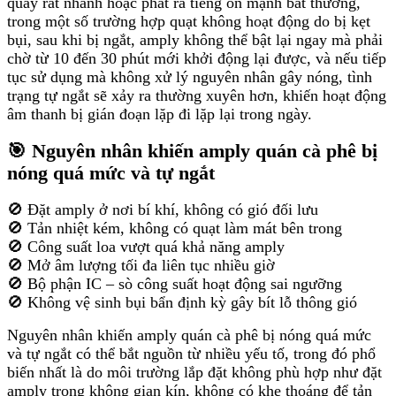
quay rất nhanh hoặc phát ra tiếng ồn mạnh bất thường,
trong một số trường hợp quạt không hoạt động do bị kẹt
bụi, sau khi bị ngắt, amply không thể bật lại ngay mà phải
chờ từ 10 đến 30 phút mới khởi động lại được, và nếu tiếp
tục sử dụng mà không xử lý nguyên nhân gây nóng, tình
trạng tự ngắt sẽ xảy ra thường xuyên hơn, khiến hoạt động
âm thanh bị gián đoạn lặp đi lặp lại trong ngày.
🎯 Nguyên nhân khiến amply quán cà phê bị
nóng quá mức và tự ngắt
🚫 Đặt amply ở nơi bí khí, không có gió đối lưu
🚫 Tản nhiệt kém, không có quạt làm mát bên trong
🚫 Công suất loa vượt quá khả năng amply
🚫 Mở âm lượng tối đa liên tục nhiều giờ
🚫 Bộ phận IC – sò công suất hoạt động sai ngưỡng
🚫 Không vệ sinh bụi bẩn định kỳ gây bít lỗ thông gió
Nguyên nhân khiến amply quán cà phê bị nóng quá mức
và tự ngắt có thể bắt nguồn từ nhiều yếu tố, trong đó phổ
biến nhất là do môi trường lắp đặt không phù hợp như đặt
amply trong không gian kín, không có khe thoáng để tản