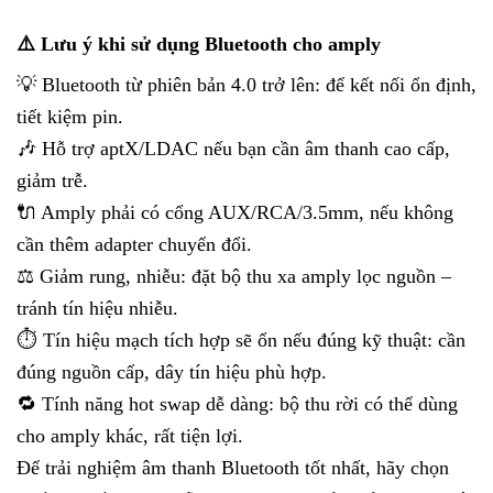
⚠️ Lưu ý khi sử dụng Bluetooth cho amply
💡 Bluetooth từ phiên bản 4.0 trở lên: để kết nối ổn định,
tiết kiệm pin.
🎶 Hỗ trợ aptX/LDAC nếu bạn cần âm thanh cao cấp,
giảm trễ.
🔌 Amply phải có cổng AUX/RCA/3.5mm, nếu không
cần thêm adapter chuyển đổi.
⚖️ Giảm rung, nhiễu: đặt bộ thu xa amply lọc nguồn –
tránh tín hiệu nhiễu.
⏱️ Tín hiệu mạch tích hợp sẽ ổn nếu đúng kỹ thuật: cần
đúng nguồn cấp, dây tín hiệu phù hợp.
🔁 Tính năng hot swap dễ dàng: bộ thu rời có thể dùng
cho amply khác, rất tiện lợi.
Để trải nghiệm âm thanh Bluetooth tốt nhất, hãy chọn