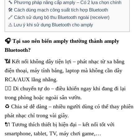
🔧 Phương pháp nâng cấp amply – Có 2 lựa chọn chính
🛠️ Cách dùng mạch công suất tích hợp Bluetooth
🔗 Cách sử dụng bộ thu Bluetooth ngoài (receiver)
⚠️ Lưu ý khi sử dụng Bluetooth cho amply
🎧 Tại sao nên biến amply thường thành amply
Bluetooth?
📶 Kết nối không dây tiện lợi – phát nhạc từ xa bằng
điện thoại, máy tính bảng, laptop mà không cần dây
RCA/AUX lằng nhằng.
🚶‍♂️ Di chuyển tự do – điều khiển ngay khi đang đi lại
trong phòng hoặc ngoài sân vườn.
♻️ Chia sẻ dễ dàng – nhiều người dùng có thể thay phiên
phát nhạc chỉ trong vài giây.
🔌 Tương thích thiết bị hiện đại – kết nối tốt với
smartphone, tablet, TV, máy chơi game,…