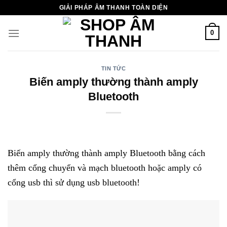
Chuyển
GIẢI PHÁP ÂM THANH TOÀN DIỆN
đến
nội
0
dung
TIN TỨC
Biến amply thường thành amply
Bluetooth
Biến amply thường thành amply Bluetooth bằng cách
thêm cổng chuyển và mạch bluetooth hoặc amply có
cổng usb thì sử dụng usb bluetooth!