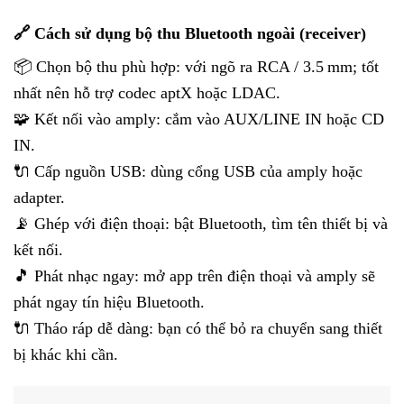
🔗 Cách sử dụng bộ thu Bluetooth ngoài (receiver)
📦 Chọn bộ thu phù hợp: với ngõ ra RCA / 3.5 mm; tốt
nhất nên hỗ trợ codec aptX hoặc LDAC.
🧩 Kết nối vào amply: cắm vào AUX/LINE IN hoặc CD
IN.
🔌 Cấp nguồn USB: dùng cổng USB của amply hoặc
adapter.
📡 Ghép với điện thoại: bật Bluetooth, tìm tên thiết bị và
kết nối.
🎵 Phát nhạc ngay: mở app trên điện thoại và amply sẽ
phát ngay tín hiệu Bluetooth.
🔌 Tháo ráp dễ dàng: bạn có thể bỏ ra chuyển sang thiết
bị khác khi cần.