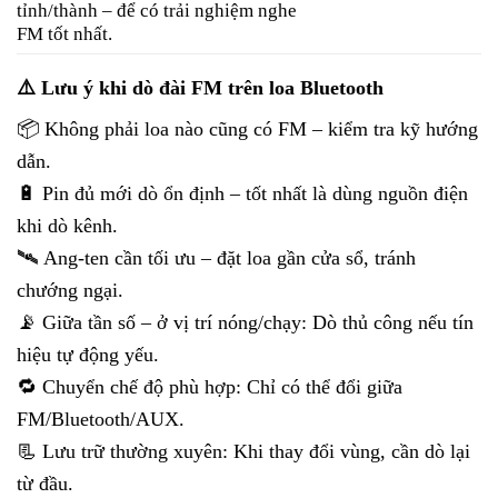
tỉnh/thành – để có trải nghiệm nghe
FM tốt nhất.
⚠️ Lưu ý khi dò đài FM trên loa Bluetooth
📦 Không phải loa nào cũng có FM – kiểm tra kỹ hướng
dẫn.
🔋 Pin đủ mới dò ổn định – tốt nhất là dùng nguồn điện
khi dò kênh.
🛰️ Ang-ten cần tối ưu – đặt loa gần cửa sổ, tránh
chướng ngại.
📡 Giữa tần số – ở vị trí nóng/chạy: Dò thủ công nếu tín
hiệu tự động yếu.
🔁 Chuyển chế độ phù hợp: Chỉ có thể đổi giữa
FM/Bluetooth/AUX.
📃 Lưu trữ thường xuyên: Khi thay đổi vùng, cần dò lại
từ đầu.