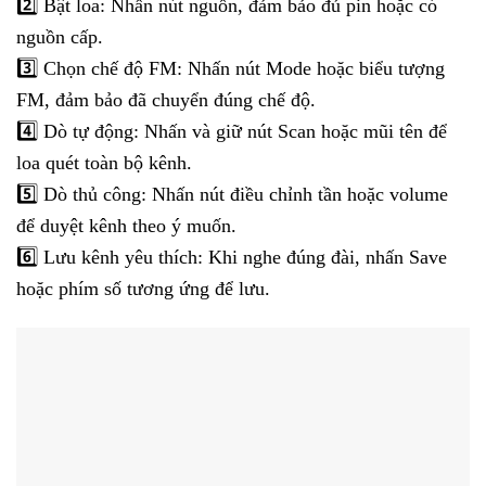
2️⃣ Bật loa: Nhấn nút nguồn, đảm bảo đủ pin hoặc có
nguồn cấp.
3️⃣ Chọn chế độ FM: Nhấn nút Mode hoặc biểu tượng
FM, đảm bảo đã chuyển đúng chế độ.
4️⃣ Dò tự động: Nhấn và giữ nút Scan hoặc mũi tên để
loa quét toàn bộ kênh.
5️⃣ Dò thủ công: Nhấn nút điều chỉnh tần hoặc volume
để duyệt kênh theo ý muốn.
6️⃣ Lưu kênh yêu thích: Khi nghe đúng đài, nhấn Save
hoặc phím số tương ứng để lưu.