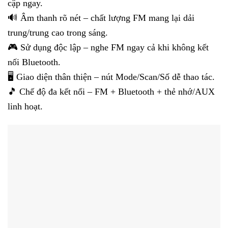
cập ngay.
🔊 Âm thanh rõ nét – chất lượng FM mang lại dải
trung/trung cao trong sáng.
🎮 Sử dụng độc lập – nghe FM ngay cả khi không kết
nối Bluetooth.
🖥️ Giao diện thân thiện – nút Mode/Scan/Số dễ thao tác.
🎵 Chế độ đa kết nối – FM + Bluetooth + thẻ nhớ/AUX
linh hoạt.