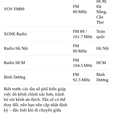
HCM,
FM
Đà
VOV FM89
89 MHz
Nẵng,
Cần
Thơ
FM 89 /
Toàn
XONE Radio
101.7 MHz
quốc
FM
Radio Hà Nội
Hà Nội
90 MHz
FM
Radio HCM
HCM
104.5 MHz
FM
Bình
Bình Dương
92.5 MHz
Dương
Biết trước các tần số phổ biến giúp
việc dò kênh chính xác hơn, tránh
bỏ sót kênh ưa thích. Tần số có thể
thay đổi, nên bạn nên cập nhật định
kỳ – đặc biệt khi di chuyển giữa