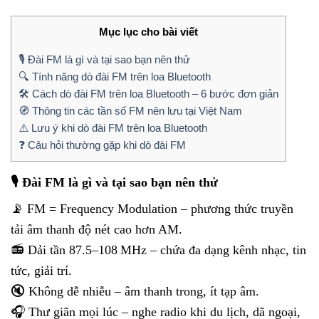
Mục lục cho bài viết
🎙️ Đài FM là gì và tại sao bạn nên thử
🔍 Tính năng dò đài FM trên loa Bluetooth
🛠️ Cách dò đài FM trên loa Bluetooth – 6 bước đơn giản
🧭 Thông tin các tần số FM nên lưu tại Việt Nam
⚠️ Lưu ý khi dò đài FM trên loa Bluetooth
❓ Câu hỏi thường gặp khi dò đài FM
🎙️ Đài FM là gì và tại sao bạn nên thử
📡 FM = Frequency Modulation – phương thức truyền
tải âm thanh độ nét cao hơn AM.
📻 Dải tần 87.5–108 MHz – chứa đa dạng kênh nhạc, tin
tức, giải trí.
🔇 Không dễ nhiễu – âm thanh trong, ít tạp âm.
🎧 Thư giãn mọi lúc – nghe radio khi du lịch, dã ngoại,