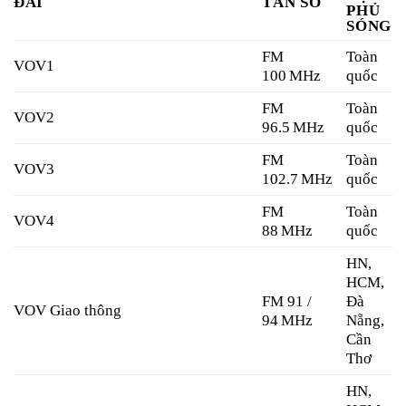
ĐÀI
TẦN SỐ
PHỦ
SÓNG
FM
Toàn
VOV1
100 MHz
quốc
FM
Toàn
VOV2
96.5 MHz
quốc
FM
Toàn
VOV3
102.7 MHz
quốc
FM
Toàn
VOV4
88 MHz
quốc
HN,
HCM,
FM 91 /
Đà
VOV Giao thông
94 MHz
Nẵng,
Cần
Thơ
HN,