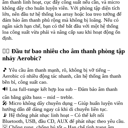
âm thanh linh hoạt, cục đẩy công suất nếu cần, và micro
không dây cho huấn luyện viên. Với phòng tập diện tích
lớn, nên đầu tư hệ thống loa array hoặc loa treo tường để
đảm bảo âm thanh phủ rộng mà không bị loãng. Nếu có
ngân sách hạn chế, bạn có thể bắt đầu với một hệ thống
loa công suất vừa phải và nâng cấp sau khi hoạt động ổn
định.
🏋️‍♂️ Đầu tư bao nhiêu cho âm thanh phòng tập
nhảy Aerobic?
🎵 Yêu cầu âm thanh mạnh, rõ, không bị vỡ tiếng –
Aerobic có nhiều động tác nhanh, cần hệ thống âm thanh
bền bỉ, công suất cao.
🔊 Loa full-range kết hợp loa sub – Đảm bảo âm thanh
cân bằng giữa bass – mid – treble.
🎤 Micro không dây chuyên dụng – Giúp huấn luyện viên
hướng dẫn dễ dàng ngay cả khi di chuyển liên tục.
📡 Hệ thống phát nhạc linh hoạt – Có thể kết nối
Bluetooth, USB, đầu CD, AUX để phát nhạc theo yêu cầu.
💡 Chống rung, chống hú tốt – Hạn chế tình trạng âm