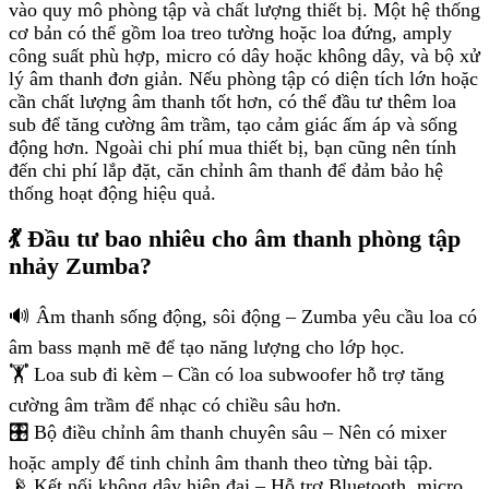
vào quy mô phòng tập và chất lượng thiết bị. Một hệ thống
cơ bản có thể gồm loa treo tường hoặc loa đứng, amply
công suất phù hợp, micro có dây hoặc không dây, và bộ xử
lý âm thanh đơn giản. Nếu phòng tập có diện tích lớn hoặc
cần chất lượng âm thanh tốt hơn, có thể đầu tư thêm loa
sub để tăng cường âm trầm, tạo cảm giác ấm áp và sống
động hơn. Ngoài chi phí mua thiết bị, bạn cũng nên tính
đến chi phí lắp đặt, căn chỉnh âm thanh để đảm bảo hệ
thống hoạt động hiệu quả.
💃 Đầu tư bao nhiêu cho âm thanh phòng tập
nhảy Zumba?
🔊 Âm thanh sống động, sôi động – Zumba yêu cầu loa có
âm bass mạnh mẽ để tạo năng lượng cho lớp học.
🏋️ Loa sub đi kèm – Cần có loa subwoofer hỗ trợ tăng
cường âm trầm để nhạc có chiều sâu hơn.
🎛 Bộ điều chỉnh âm thanh chuyên sâu – Nên có mixer
hoặc amply để tinh chỉnh âm thanh theo từng bài tập.
📡 Kết nối không dây hiện đại – Hỗ trợ Bluetooth, micro