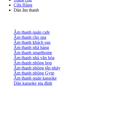
Cửa Hàng
Dàn âm thanh
Âm thanh quán cafe
Âm thanh cho spa
Âm thanh khách sạn
Âm thanh nhà hàng
Âm thanh smarthome
Âm thanh nhà văn hóa
Âm thanh phòng họp
Âm thanh phòng tập nhảy
Âm thanh phòng Gym
Âm thanh quán karaoke
Dàn karaoke gia đình