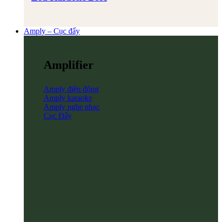
Amply – Cục đẩy
Amplifier
Amply điện động
Amply karaoke
Amply nghe nhạc
Cục Đẩy