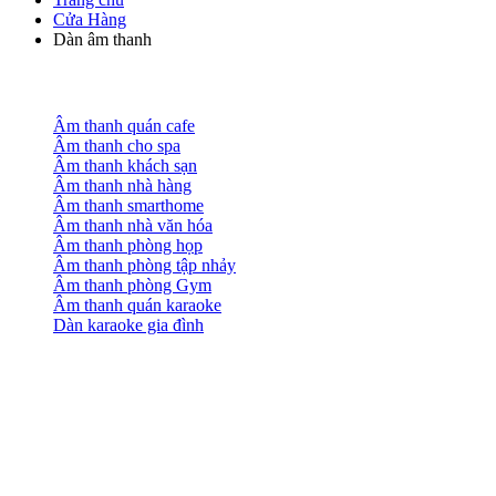
Cửa Hàng
Dàn âm thanh
Âm thanh quán cafe
Âm thanh cho spa
Âm thanh khách sạn
Âm thanh nhà hàng
Âm thanh smarthome
Âm thanh nhà văn hóa
Âm thanh phòng họp
Âm thanh phòng tập nhảy
Âm thanh phòng Gym
Âm thanh quán karaoke
Dàn karaoke gia đình