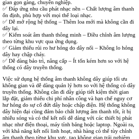
gian gọn gàng, chuyên nghiệp.
✅ Đáp ứng nhu cầu phát nhạc nền – Chất lượng âm thanh
ổn định, phù hợp với mọi thể loại nhạc.
✅ Dễ mở rộng hệ thống – Thêm loa mới mà không cần đi
dây lại.
✅ Kiểm soát âm thanh thông minh – Điều chỉnh âm lượng
theo từng khu vực qua ứng dụng.
✅ Giảm thiểu rủi ro hư hỏng do dây nối – Không lo hỏng
dây hay chập cháy.
✅ Dễ dàng bảo trì, nâng cấp – Ít tốn kém hơn so với hệ
thống có dây truyền thống.
Việc sử dụng hệ thống âm thanh không dây giúp tối ưu
không gian và dễ dàng quản lý hơn so với hệ thống có dây
truyền thống. Không cần đi dây giúp tiết kiệm thời gian
lắp đặt, giảm thiểu chi phí nhân công và hạn chế nguy cơ
hư hỏng do sự cố đứt dây hoặc chập điện. Hệ thống không
dây hiện đại cũng đảm bảo chất lượng âm thanh tốt, ít bị
nhiễu sóng và có thể kết nối dễ dàng với các thiết bị phát
nhạc như điện thoại, máy tính bảng hoặc laptop. Ngoài ra,
với khả năng kết nối linh hoạt, nhà hàng có thể tùy chỉnh
âm thanh theo từng khu vực, tạo không gian trải nghiệm