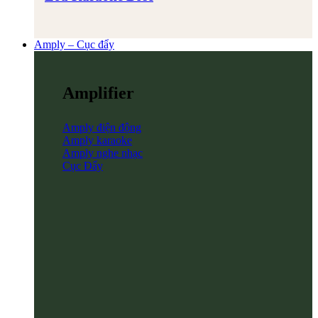
Amply – Cục đẩy
Amplifier
Amply điện động
Amply karaoke
Amply nghe nhạc
Cục Đẩy