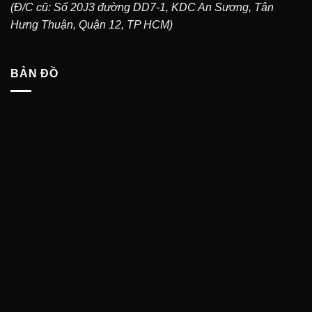
(Đ/C cũ: Số 20J3 đường DD7-1, KDC An Sương, Tân
Hưng Thuận, Quận 12, TP HCM)
BẢN ĐỒ