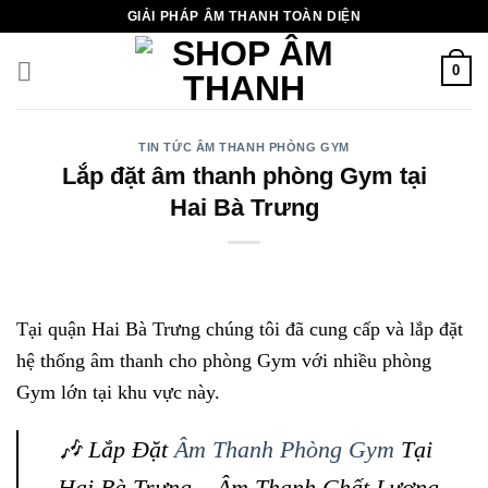
Chuyển
GIẢI PHÁP ÂM THANH TOÀN DIỆN
đến
nội
0
dung
TIN TỨC ÂM THANH PHÒNG GYM
Lắp đặt âm thanh phòng Gym tại
Hai Bà Trưng
Tại quận Hai Bà Trưng chúng tôi đã cung cấp và lắp đặt
hệ thống âm thanh cho phòng Gym với nhiều phòng
Gym lớn tại khu vực này.
🎶 Lắp Đặt
Âm Thanh Phòng Gym
Tại
Hai Bà Trưng – Âm Thanh Chất Lượng,