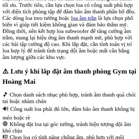
tối ưu. Trước tiên, cần lựa chọn loa có công suất phù hợp
với diện tích phòng tập để đảm bảo âm thanh phân bổ đều.
Các dòng loa treo tường hoặc
loa âm trần
là lựa chọn phổ
biến vì giúp tiết kiệm không gian và đảm bảo thẩm mỹ.
Đồng thời, nên kết hợp loa subwoofer để tăng cường âm
trầm, mang lại hiệu ứng âm thanh mạnh mẽ, phù hợp với
các bài tập cường độ cao. Khi lắp đặt, cần tính toán vị trí
loa hợp lý để tránh tình trạng dội âm hoặc mất cân bằng
âm lượng giữa các khu vực.
⚠️ Lưu ý khi lắp đặt âm thanh phòng Gym tại
Hoàng Mai
🎵 Chọn danh sách nhạc phù hợp, tránh âm thanh quá chói
tai hoặc nhàm chán
🔊 Công suất loa phải đủ lớn, đảm bảo âm thanh không bị
méo hoặc rè
🛑 Không đặt loa tại góc tường, tránh hiện tượng dội âm
khó chịu
🎼 Chọn loa có tính năng chống ẩm, phù hợp với môi