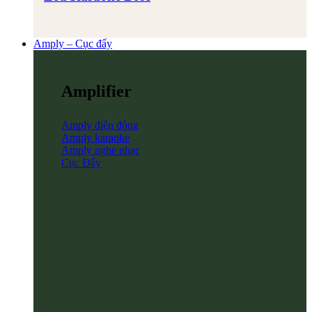
Amply – Cục đẩy
Amplifier
Amply điện động
Amply karaoke
Amply nghe nhạc
Cục Đẩy