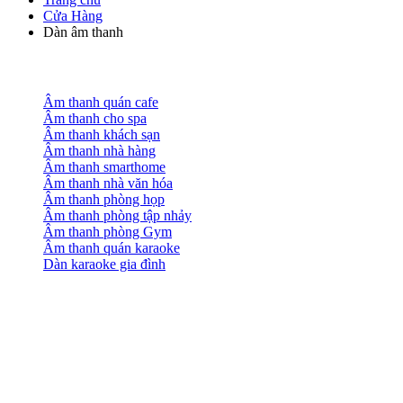
Cửa Hàng
Dàn âm thanh
Âm thanh quán cafe
Âm thanh cho spa
Âm thanh khách sạn
Âm thanh nhà hàng
Âm thanh smarthome
Âm thanh nhà văn hóa
Âm thanh phòng họp
Âm thanh phòng tập nhảy
Âm thanh phòng Gym
Âm thanh quán karaoke
Dàn karaoke gia đình