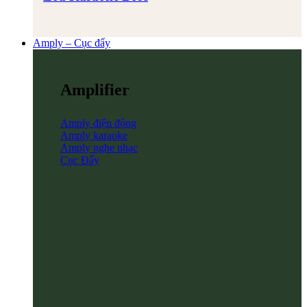
Amply – Cục đẩy
Amplifier
Amply điện động
Amply karaoke
Amply nghe nhạc
Cục Đẩy