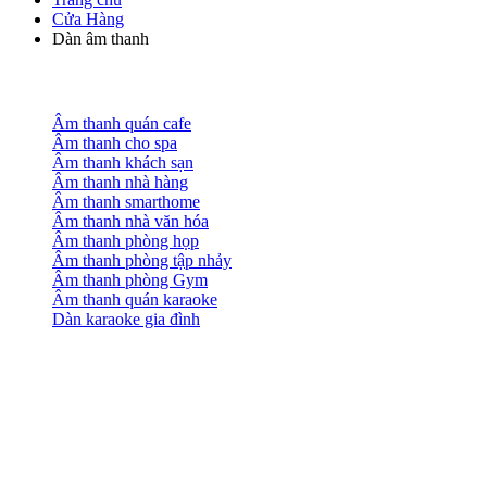
Cửa Hàng
Dàn âm thanh
Âm thanh quán cafe
Âm thanh cho spa
Âm thanh khách sạn
Âm thanh nhà hàng
Âm thanh smarthome
Âm thanh nhà văn hóa
Âm thanh phòng họp
Âm thanh phòng tập nhảy
Âm thanh phòng Gym
Âm thanh quán karaoke
Dàn karaoke gia đình