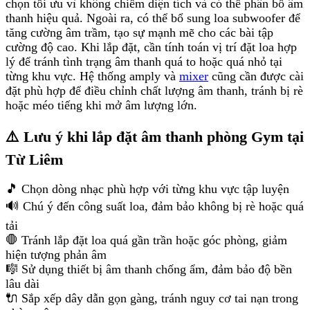
chọn tối ưu vì không chiếm diện tích và có thể phân bổ âm
thanh hiệu quả. Ngoài ra, có thể bổ sung loa subwoofer để
tăng cường âm trầm, tạo sự mạnh mẽ cho các bài tập
cường độ cao. Khi lắp đặt, cần tính toán vị trí đặt loa hợp
lý để tránh tình trạng âm thanh quá to hoặc quá nhỏ tại
từng khu vực. Hệ thống amply và
mixer
cũng cần được cài
đặt phù hợp để điều chỉnh chất lượng âm thanh, tránh bị rè
hoặc méo tiếng khi mở âm lượng lớn.
⚠️ Lưu ý khi lắp đặt âm thanh phòng Gym tại
Từ Liêm
🎵 Chọn dòng nhạc phù hợp với từng khu vực tập luyện
🔊 Chú ý đến công suất loa, đảm bảo không bị rè hoặc quá
tải
🛑 Tránh lắp đặt loa quá gần trần hoặc góc phòng, giảm
hiện tượng phản âm
🎼 Sử dụng thiết bị âm thanh chống ẩm, đảm bảo độ bền
lâu dài
🔌 Sắp xếp dây dẫn gọn gàng, tránh nguy cơ tai nạn trong