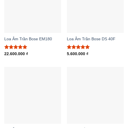
Loa Âm Trần Bose EM180
Loa Âm Trần Bose DS 40F
Được xếp
Được xếp
22.600.000
₫
5.600.000
₫
hạng
5.00
hạng
5.00
5 sao
5 sao