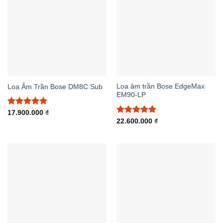
Loa âm trần Bose EdgeMax
Loa Âm Trần Bose DM8C Sub
EM90-LP
Được xếp
17.900.000
₫
hạng
5.00
Được xếp
22.600.000
₫
5 sao
hạng
5.00
5 sao