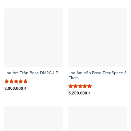
5 sao
5 sao
Loa âm trần Bose FreeSpace 3
Loa Âm Trần Bose DM2C-LP
Flush
Được xếp
8.900.000
₫
hạng
5.00
Được xếp
5.200.000
₫
5 sao
hạng
5.00
5 sao