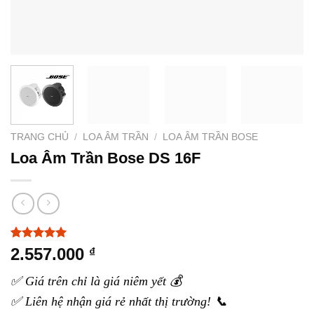
TRANG CHỦ
/
LOA ÂM TRẦN
/
LOA ÂM TRẦN BOSE
Loa Âm Trần Bose DS 16F
5.00
3
trên 5
2.557.000
₫
dựa trên
đánh giá
✅ Giá trên chỉ là giá niêm yết 💰
✅ Liên hệ nhận giá rẻ nhất thị trường! 📞