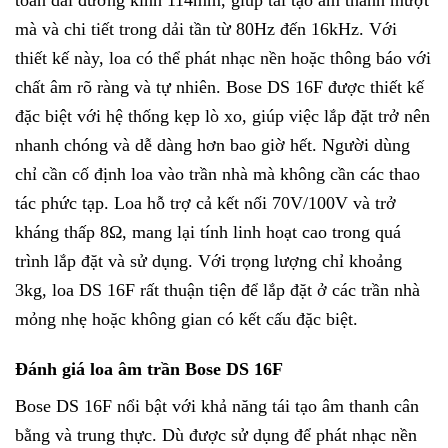
toàn dải đường kính 114mm, giúp tái tạo âm thanh mượt
mà và chi tiết trong dải tần từ 80Hz đến 16kHz. Với
thiết kế này, loa có thể phát nhạc nền hoặc thông báo với
chất âm rõ ràng và tự nhiên. Bose DS 16F được thiết kế
đặc biệt với hệ thống kẹp lò xo, giúp việc lắp đặt trở nên
nhanh chóng và dễ dàng hơn bao giờ hết. Người dùng
chỉ cần cố định loa vào trần nhà mà không cần các thao
tác phức tạp. Loa hỗ trợ cả kết nối 70V/100V và trở
kháng thấp 8Ω, mang lại tính linh hoạt cao trong quá
trình lắp đặt và sử dụng. Với trọng lượng chỉ khoảng
3kg, loa DS 16F rất thuận tiện để lắp đặt ở các trần nhà
mỏng nhẹ hoặc không gian có kết cấu đặc biệt.
Đánh giá loa âm trần Bose DS 16F
Bose DS 16F nổi bật với khả năng tái tạo âm thanh cân
bằng và trung thực. Dù được sử dụng để phát nhạc nền