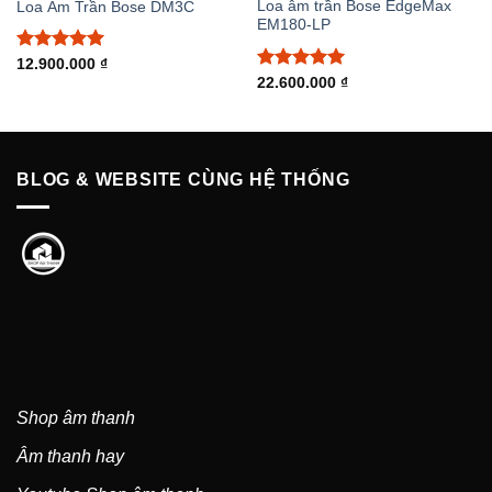
Loa âm trần Bose EdgeMax
Loa Âm Trần Bose DM3C
EM180-LP
Được xếp
12.900.000
₫
hạng
5.00
Được xếp
22.600.000
₫
5 sao
hạng
5.00
5 sao
BLOG & WEBSITE CÙNG HỆ THỐNG
Shop âm thanh
Âm thanh hay