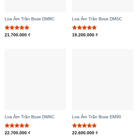
Loa Âm Trần Bose DM8C
Loa Âm Trần Bose DM5C
Được xếp
Được xếp
21.700.000
₫
19.200.000
₫
hạng
5.00
hạng
5.00
5 sao
5 sao
Loa Âm Trần Bose DM6C
Loa Âm Trần Bose EM90
Được xếp
Được xếp
22.700.000
₫
22.600.000
₫
hạng
5.00
hạng
5.00