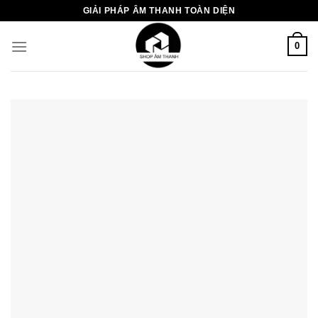
Chuyển
GIẢI PHÁP ÂM THANH TOÀN DIỆN
đến
nội
0
dung