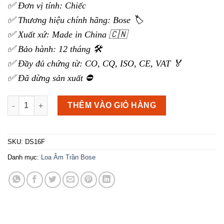
✅ Đơn vị tính: Chiếc
✅ Thương hiệu chính hãng: Bose 🏷️
✅ Xuất xứ: Made in China 🇨🇳
✅ Bảo hành: 12 tháng 🛠️
✅ Đầy đủ chứng từ: CO, CQ, ISO, CE, VAT 🏅
✅ Đã dừng sản xuất ⛔
Loa Âm Trần Bose DS 16F số lượng
THÊM VÀO GIỎ HÀNG
SKU:
DS16F
Danh mục:
Loa Âm Trần Bose