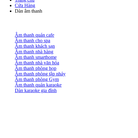
Cửa Hàng
Dàn âm thanh
Âm thanh quán cafe
Âm thanh cho spa
Âm thanh khách sạn
Âm thanh nhà hàng
Âm thanh smarthome
Âm thanh nhà văn hóa
Âm thanh phòng họp
Âm thanh phòng tập nhảy
Âm thanh phòng Gym
Âm thanh quán karaoke
Dàn karaoke gia đình