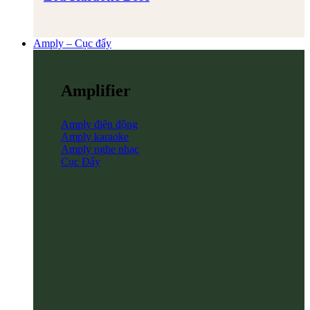
Amply – Cục đẩy
Amplifier
Amply điện động
Amply karaoke
Amply nghe nhạc
Cục Đẩy