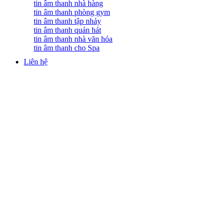
tin âm thanh nhà hàng
tin âm thanh phòng gym
tin âm thanh tập nhảy
tin âm thanh quán hát
tin âm thanh nhà văn hóa
tin âm thanh cho Spa
Liên hệ