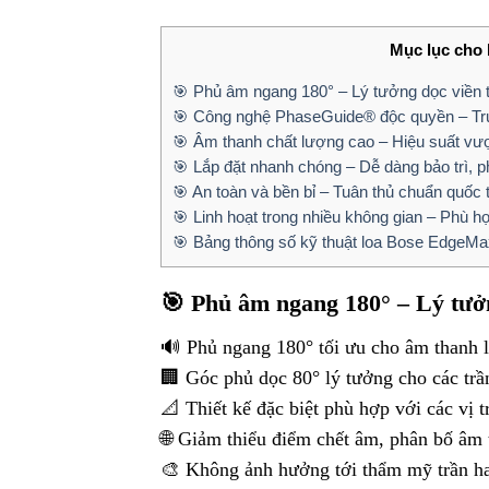
Mục lục cho b
🎯 Phủ âm ngang 180° – Lý tưởng dọc viền t
🎯 Công nghệ PhaseGuide® độc quyền – Tru
🎯 Âm thanh chất lượng cao – Hiệu suất vượt
🎯 Lắp đặt nhanh chóng – Dễ dàng bảo trì, p
🎯 An toàn và bền bỉ – Tuân thủ chuẩn quốc t
🎯 Linh hoạt trong nhiều không gian – Phù 
🎯 Bảng thông số kỹ thuật loa Bose Edge
🎯 Phủ âm ngang 180° – Lý tưởn
🔊 Phủ ngang 180° tối ưu cho âm thanh l
🏢 Góc phủ dọc 80° lý tưởng cho các trầ
📐 Thiết kế đặc biệt phù hợp với các vị t
🌐 Giảm thiểu điểm chết âm, phân bố âm 
🎨 Không ảnh hưởng tới thẩm mỹ trần ha