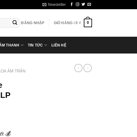
Newsletter
0
ĐĂNG NHẬP
GIỎ HÀNG /
0
₫
 ÂM THANH
TIN TỨC
LIÊN HỆ
LOA ÂM TRẦN
e
-LP
ết 💰