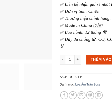
✅ Liên hệ nhận giá rẻ nhất 
✅ Đơn vị tính: Chiếc
✅ Thương hiệu chính hãng: 
✅ Made in China 🇨🇳
✅ Bảo hành: 12 tháng 🛠️
✅ Đầy đủ chứng từ: CO, CQ
🏅
Loa âm trần Bose EdgeMax EM
THÊM VÀO
SKU:
EM180-LP
Danh mục:
Loa Âm Trần Bose