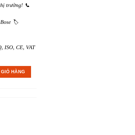
thị trường! 📞
Bose 🏷️
, ISO, CE, VAT
180-LP số lượng
 GIỎ HÀNG