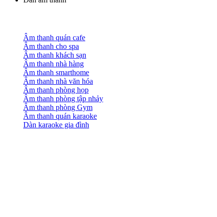
Âm thanh quán cafe
Âm thanh cho spa
Âm thanh khách sạn
Âm thanh nhà hàng
Âm thanh smarthome
Âm thanh nhà văn hóa
Âm thanh phòng họp
Âm thanh phòng tập nhảy
Âm thanh phòng Gym
Âm thanh quán karaoke
Dàn karaoke gia đình