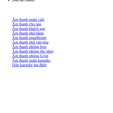
Âm thanh quán cafe
Âm thanh cho spa
Âm thanh khách sạn
Âm thanh nhà hàng
Âm thanh smarthome
Âm thanh nhà văn hóa
Âm thanh phòng họp
Âm thanh phòng tập nhảy
Âm thanh phòng Gym
Âm thanh quán karaoke
Dàn karaoke gia đình