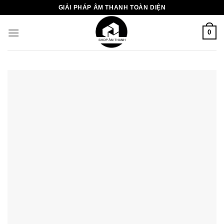
Chuyển
GIẢI PHÁP ÂM THANH TOÀN DIỆN
đến
nội
0
dung