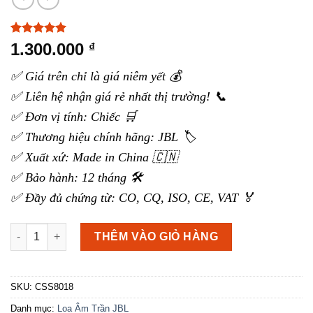
5.00
4
trên 5
1.300.000
₫
dựa trên
đánh giá
✅ Giá trên chỉ là giá niêm yết 💰
✅ Liên hệ nhận giá rẻ nhất thị trường! 📞
✅ Đơn vị tính: Chiếc 🛒
✅ Thương hiệu chính hãng: JBL 🏷️
✅ Xuất xứ: Made in China 🇨🇳
✅ Bảo hành: 12 tháng 🛠️
✅ Đầy đủ chứng từ: CO, CQ, ISO, CE, VAT 🏅
Loa âm trần JBL CSS8018 số lượng
THÊM VÀO GIỎ HÀNG
SKU:
CSS8018
Danh mục:
Loa Âm Trần JBL