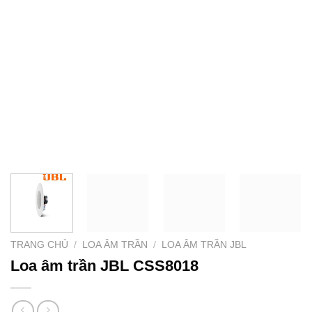
TRANG CHỦ
/
LOA ÂM TRẦN
/
LOA ÂM TRẦN JBL
Loa âm trần JBL CSS8018