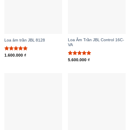
Loa Âm Trần JBL Control 16C-
Loa âm trần JBL 8128
VA
Được xếp
1.600.000
₫
hạng
5.00
Được xếp
5.600.000
₫
5 sao
hạng
5.00
5 sao