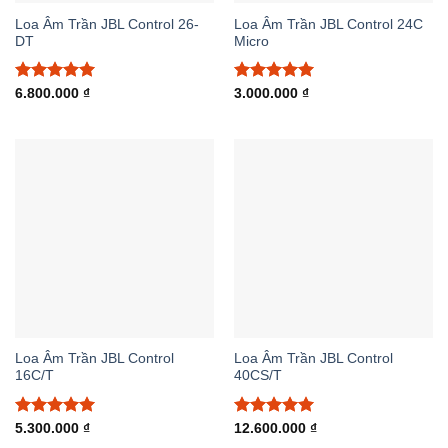
Loa Âm Trần JBL Control 26-
Loa Âm Trần JBL Control 24C
DT
Micro
Được xếp
Được xếp
6.800.000
₫
3.000.000
₫
hạng
5.00
hạng
5.00
5 sao
5 sao
Loa Âm Trần JBL Control
Loa Âm Trần JBL Control
16C/T
40CS/T
Được xếp
Được xếp
5.300.000
₫
12.600.000
₫
hạng
5.00
hạng
5.00