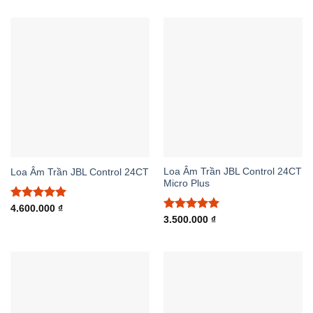
5 sao
5 sao
Loa Âm Trần JBL Control 24CT
Loa Âm Trần JBL Control 24CT
Micro Plus
Được xếp
4.600.000
₫
hạng
5.00
Được xếp
3.500.000
₫
5 sao
hạng
5.00
5 sao