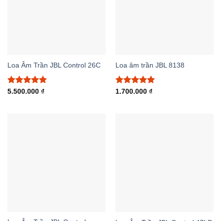
Loa Âm Trần JBL Control 26C
Loa âm trần JBL 8138
Được xếp
Được xếp
5.500.000
₫
1.700.000
₫
hạng
5.00
hạng
5.00
5 sao
5 sao