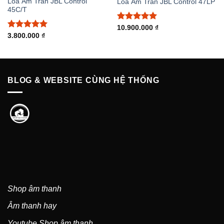
Loa Âm Trần JBL Control
Loa Âm Trần JBL Control 47LP
45C/T
Được xếp
10.900.000
₫
hạng
5.00
Được xếp
3.800.000
₫
5 sao
hạng
5.00
5 sao
BLOG & WEBSITE CÙNG HỆ THỐNG
Shop âm thanh
Âm thanh hay
Youtube Shop âm thanh