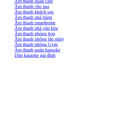
Âm thanh quán cafe
Âm thanh cho spa
Âm thanh khách sạn
Âm thanh nhà hàng
Âm thanh smarthome
Âm thanh nhà văn hóa
Âm thanh phòng họp
Âm thanh phòng tập nhảy
Âm thanh phòng Gym
Âm thanh quán karaoke
Dàn karaoke gia đình