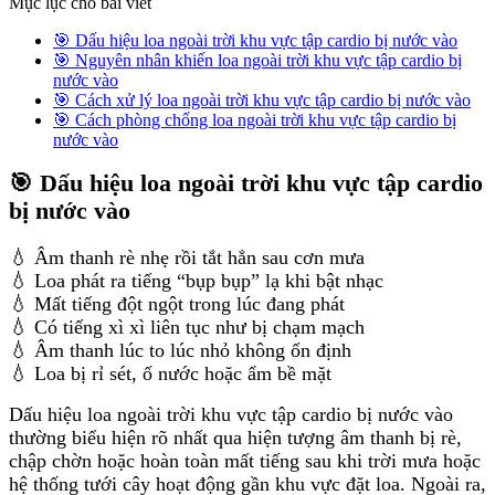
Mục lục cho bài viết
🎯 Dấu hiệu loa ngoài trời khu vực tập cardio bị nước vào
🎯 Nguyên nhân khiến loa ngoài trời khu vực tập cardio bị
nước vào
🎯 Cách xử lý loa ngoài trời khu vực tập cardio bị nước vào
🎯 Cách phòng chống loa ngoài trời khu vực tập cardio bị
nước vào
🎯 Dấu hiệu loa ngoài trời khu vực tập cardio
bị nước vào
💧 Âm thanh rè nhẹ rồi tắt hẳn sau cơn mưa
💧 Loa phát ra tiếng “bụp bụp” lạ khi bật nhạc
💧 Mất tiếng đột ngột trong lúc đang phát
💧 Có tiếng xì xì liên tục như bị chạm mạch
💧 Âm thanh lúc to lúc nhỏ không ổn định
💧 Loa bị rỉ sét, ố nước hoặc ẩm bề mặt
Dấu hiệu loa ngoài trời khu vực tập cardio bị nước vào
thường biểu hiện rõ nhất qua hiện tượng âm thanh bị rè,
chập chờn hoặc hoàn toàn mất tiếng sau khi trời mưa hoặc
hệ thống tưới cây hoạt động gần khu vực đặt loa. Ngoài ra,