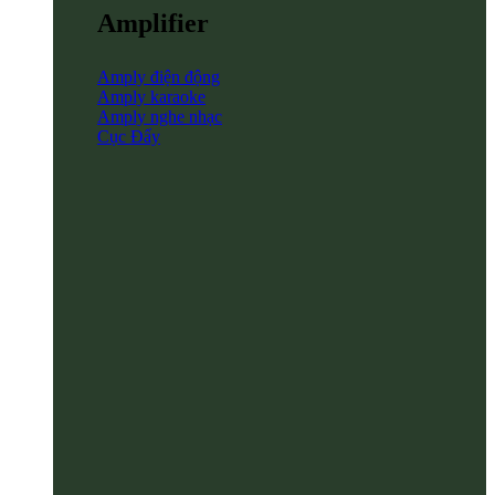
Amplifier
Amply điện động
Amply karaoke
Amply nghe nhạc
Cục Đẩy