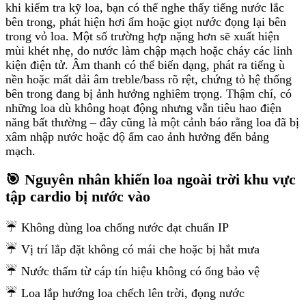
khi kiểm tra kỹ loa, bạn có thể nghe thấy tiếng nước lắc
bên trong, phát hiện hơi ẩm hoặc giọt nước đọng lại bên
trong vỏ loa. Một số trường hợp nặng hơn sẽ xuất hiện
mùi khét nhẹ, do nước làm chập mạch hoặc cháy các linh
kiện điện tử. Âm thanh có thể biến dạng, phát ra tiếng ù
nền hoặc mất dải âm treble/bass rõ rệt, chứng tỏ hệ thống
bên trong đang bị ảnh hưởng nghiêm trọng. Thậm chí, có
những loa dù không hoạt động nhưng vẫn tiêu hao điện
năng bất thường – đây cũng là một cảnh báo rằng loa đã bị
xâm nhập nước hoặc độ ẩm cao ảnh hưởng đến bảng
mạch.
🎯 Nguyên nhân khiến loa ngoài trời khu vực
tập cardio bị nước vào
☔ Không dùng loa chống nước đạt chuẩn IP
☔ Vị trí lắp đặt không có mái che hoặc bị hắt mưa
☔ Nước thấm từ cáp tín hiệu không có ống bảo vệ
☔ Loa lắp hướng loa chếch lên trời, đọng nước