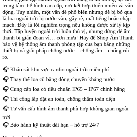
trung tâm thể hình cao cấp, nơi kết hợp thiên nhiên và vận
động. Tuy nhiên, một vấn đề phổ biến nhưng dễ bị bỏ qua
là loa ngoài trời bị nước vào, gây rè, mất tiếng hoặc chập
mạch. Đây là lỗi nghiêm trọng nếu không được xử lý kịp
thời. Tập luyện ngoài trời luôn thú vị, nhưng đừng để âm
thanh bị gián đoạn vì… cơn mưa! Hãy để Shop Âm Thanh
bảo vệ hệ thống âm thanh phòng tập của bạn bằng những
thiết bị và giải pháp chống nước – chống ẩm – chống rủi
ro.
🎧 Khảo sát khu vực cardio ngoài trời miễn phí
🎧 Thay thế loa cũ bằng dòng chuyên kháng nước
🎧 Cung cấp loa có tiêu chuẩn IP65 – IP67 chính hãng
🎧 Thi công lắp đặt an toàn, chống thấm toàn diện
🎧 Tư vấn cấu hình âm thanh phù hợp không gian ngoài
trời
🎧 Bảo hành kỹ thuật dài hạn – hỗ trợ 24/7