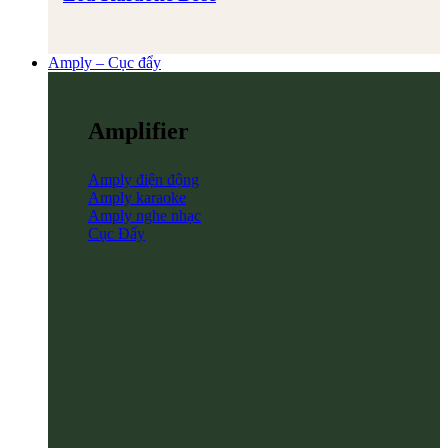
Amply – Cục đẩy
Amplifier
Amply điện động
Amply karaoke
Amply nghe nhạc
Cục Đẩy