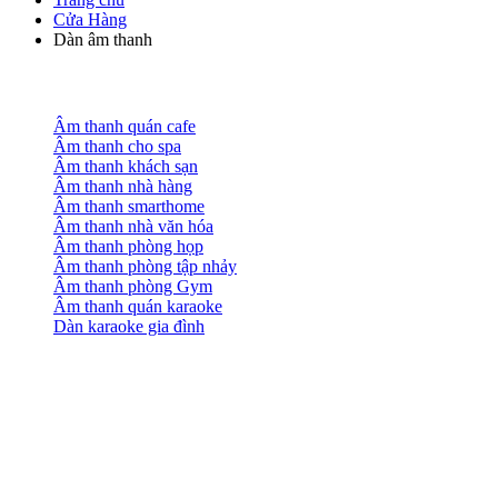
Cửa Hàng
Dàn âm thanh
Âm thanh quán cafe
Âm thanh cho spa
Âm thanh khách sạn
Âm thanh nhà hàng
Âm thanh smarthome
Âm thanh nhà văn hóa
Âm thanh phòng họp
Âm thanh phòng tập nhảy
Âm thanh phòng Gym
Âm thanh quán karaoke
Dàn karaoke gia đình