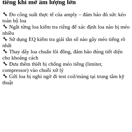
tiếng khi mở âm lượng lớn
🔧 Đo công suất thực tế của amply – đảm bảo đủ sức kéo
toàn bộ loa
🔧 Ngắt từng loa kiểm tra riêng để xác định loa nào bị méo
nhiều
🔧 Sử dụng EQ kiểm tra giải tần số nào gây méo tiếng rõ
nhất
🔧 Thay dây loa chuẩn lõi đồng, đảm bảo đúng tiết diện
cho khoảng cách
🔧 Đưa thêm thiết bị chống méo tiếng (limiter,
compressor) vào chuỗi xử lý
🔧 Gửi loa bị nghi ngờ đi test coil/màng tại trung tâm kỹ
thuật