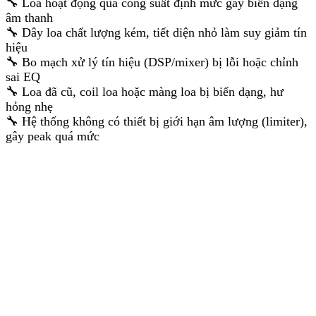
🔧 Loa hoạt động quá công suất định mức gây biến dạng
âm thanh
🔧 Dây loa chất lượng kém, tiết diện nhỏ làm suy giảm tín
hiệu
🔧 Bo mạch xử lý tín hiệu (DSP/mixer) bị lỗi hoặc chỉnh
sai EQ
🔧 Loa đã cũ, coil loa hoặc màng loa bị biến dạng, hư
hỏng nhẹ
🔧 Hệ thống không có thiết bị giới hạn âm lượng (limiter),
gây peak quá mức