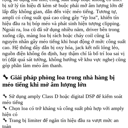
bị xử lý tín hiệu đi kèm sẽ buộc phải mở âm lượng lớn để
lấp đầy không gian, dẫn đến việc méo tiếng. Tương tự,
ampli có công suất quá cao cũng gây “ép loa”, khiến tín
hiệu đầu ra bị bóp méo và phát sinh hiện tượng clipping.
Ngoài ra, loa cũ đã sử dụng nhiều năm, driver bên trong
xuống cấp, màng loa bị rách hoặc cháy coil cũng là
nguyên nhân gây méo tiếng khi hoạt động ở mức công suất
cao. Hệ thống dây dẫn bị oxy hóa, jack kết nối lỏng lẻo,
nguồn điện không ổn định, hay thậm chí là bố trí loa sai vị
trí (đặt quá sát tường, không hướng về khu vực nghe) cũng
góp phần làm méo âm thanh.
🔧 Giải pháp phòng loa trong nhà hàng bị
méo tiếng khi mở âm lượng lớn
🔧 Sử dụng amply Class D hoặc digital DSP để kiểm soát
méo tiếng
🔧 Chọn loa có trở kháng và công suất phù hợp với amply
hiện có
🔧 Trang bị limiter để ngăn tín hiệu đầu ra vượt mức an
toàn