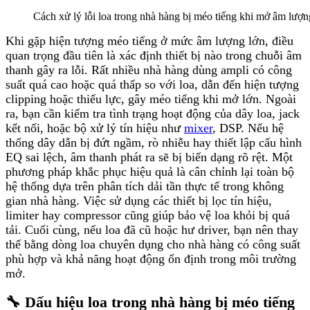
Cách xử lý lỗi loa trong nhà hàng bị méo tiếng khi mở âm lượn
Khi gặp hiện tượng méo tiếng ở mức âm lượng lớn, điều
quan trọng đầu tiên là xác định thiết bị nào trong chuỗi âm
thanh gây ra lỗi. Rất nhiều nhà hàng dùng ampli có công
suất quá cao hoặc quá thấp so với loa, dẫn đến hiện tượng
clipping hoặc thiếu lực, gây méo tiếng khi mở lớn. Ngoài
ra, bạn cần kiểm tra tình trạng hoạt động của dây loa, jack
kết nối, hoặc bộ xử lý tín hiệu như
mixer
, DSP. Nếu hệ
thống dây dẫn bị đứt ngầm, rò nhiễu hay thiết lập cấu hình
EQ sai lệch, âm thanh phát ra sẽ bị biến dạng rõ rệt. Một
phương pháp khắc phục hiệu quả là cân chỉnh lại toàn bộ
hệ thống dựa trên phân tích dải tần thực tế trong không
gian nhà hàng. Việc sử dụng các thiết bị lọc tín hiệu,
limiter hay compressor cũng giúp bảo vệ loa khỏi bị quá
tải. Cuối cùng, nếu loa đã cũ hoặc hư driver, bạn nên thay
thế bằng dòng loa chuyên dụng cho nhà hàng có công suất
phù hợp và khả năng hoạt động ổn định trong môi trường
mở.
🔧 Dấu hiệu loa trong nhà hàng bị méo tiếng