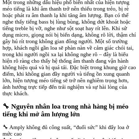
Một trong những dấu hiệu phổ biến nhất của hiện tượng
méo tiếng là khi âm thanh trở nên thiếu trong trẻo, bị rè
hoặc phát ra âm thanh lạ khi tăng âm lượng. Bạn có thể
nghe thấy tiếng bass bị lùng bùng, không dứt khoát hoặc
tiếng treble bị vỡ, nghe như sột soạt hay rít lên. Khi sử
dụng micro, giọng nói bị biến dạng, không rõ lời, thậm chí
gây hú rít trong không gian đông người. Một số trường
hợp, khách ngồi gần loa sẽ phàn nàn về cảm giác chói tai,
trong khi người ngồi xa lại không nghe rõ – đây là biểu
hiện rõ ràng cho thấy hệ thống âm thanh đang vận hành
không hiệu quả và bị quá tải. Đặc biệt trong khung giờ cao
điểm, khi không gian đầy người và tiếng ồn xung quanh
lớn, hiện tượng méo tiếng sẽ trở nên nghiêm trọng hơn,
ảnh hưởng trực tiếp đến trải nghiệm và sự hài lòng của
thực khách.
🔧 Nguyên nhân loa trong nhà hàng bị méo
tiếng khi mở âm lượng lớn
🔧 Amply không đủ công suất, “đuối sức” khi đẩy loa ở
mức cao