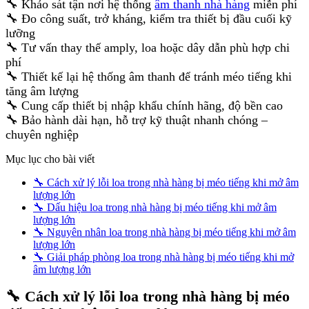
🔧 Khảo sát tận nơi hệ thống
âm thanh nhà hàng
miễn phí
🔧 Đo công suất, trở kháng, kiểm tra thiết bị đầu cuối kỹ
lưỡng
🔧 Tư vấn thay thế amply, loa hoặc dây dẫn phù hợp chi
phí
🔧 Thiết kế lại hệ thống âm thanh để tránh méo tiếng khi
tăng âm lượng
🔧 Cung cấp thiết bị nhập khẩu chính hãng, độ bền cao
🔧 Bảo hành dài hạn, hỗ trợ kỹ thuật nhanh chóng –
chuyên nghiệp
Mục lục cho bài viết
🔧 Cách xử lý lỗi loa trong nhà hàng bị méo tiếng khi mở âm
lượng lớn
🔧 Dấu hiệu loa trong nhà hàng bị méo tiếng khi mở âm
lượng lớn
🔧 Nguyên nhân loa trong nhà hàng bị méo tiếng khi mở âm
lượng lớn
🔧 Giải pháp phòng loa trong nhà hàng bị méo tiếng khi mở
âm lượng lớn
🔧 Cách xử lý lỗi loa trong nhà hàng bị méo