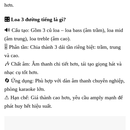
hơn.
🎛 Loa 3 đường tiếng là gì?
🔊 Cấu tạo: Gồm 3 củ loa – loa bass (âm trầm), loa mid
(âm trung), loa treble (âm cao).
🎚 Phân tần: Chia thành 3 dải tần riêng biệt: trầm, trung
và cao.
🎶 Chất âm: Âm thanh chi tiết hơn, tái tạo giọng hát và
nhạc cụ tốt hơn.
🔄 Ứng dụng: Phù hợp với dàn âm thanh chuyên nghiệp,
phòng karaoke lớn.
⚠ Hạn chế: Giá thành cao hơn, yêu cầu amply mạnh để
phát huy hết hiệu suất.