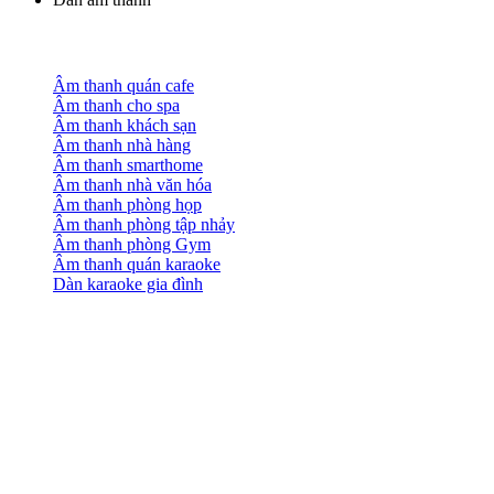
Âm thanh quán cafe
Âm thanh cho spa
Âm thanh khách sạn
Âm thanh nhà hàng
Âm thanh smarthome
Âm thanh nhà văn hóa
Âm thanh phòng họp
Âm thanh phòng tập nhảy
Âm thanh phòng Gym
Âm thanh quán karaoke
Dàn karaoke gia đình