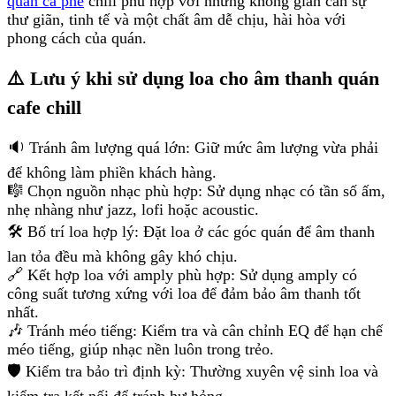
quán cà phê
chill phù hợp với những không gian cần sự
thư giãn, tinh tế và một chất âm dễ chịu, hài hòa với
phong cách của quán.
⚠️ Lưu ý khi sử dụng loa cho âm thanh quán
cafe chill
🔉 Tránh âm lượng quá lớn: Giữ mức âm lượng vừa phải
để không làm phiền khách hàng.
🎼 Chọn nguồn nhạc phù hợp: Sử dụng nhạc có tần số ấm,
nhẹ nhàng như jazz, lofi hoặc acoustic.
🛠️ Bố trí loa hợp lý: Đặt loa ở các góc quán để âm thanh
lan tỏa đều mà không gây khó chịu.
🔗 Kết hợp loa với amply phù hợp: Sử dụng amply có
công suất tương xứng với loa để đảm bảo âm thanh tốt
nhất.
🎶 Tránh méo tiếng: Kiểm tra và cân chỉnh EQ để hạn chế
méo tiếng, giúp nhạc nền luôn trong trẻo.
🛡️ Kiểm tra bảo trì định kỳ: Thường xuyên vệ sinh loa và