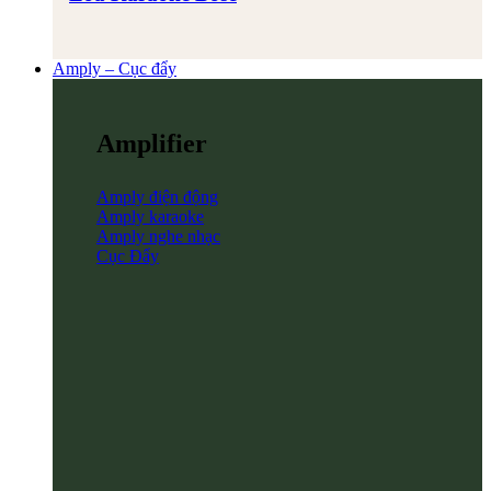
Amply – Cục đẩy
Amplifier
Amply điện động
Amply karaoke
Amply nghe nhạc
Cục Đẩy