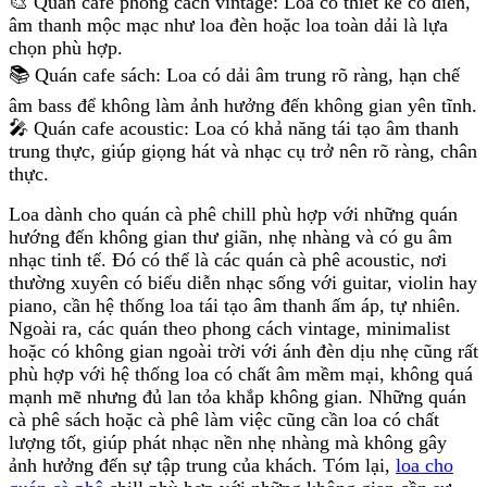
🎨 Quán cafe phong cách vintage: Loa có thiết kế cổ điển,
âm thanh mộc mạc như loa đèn hoặc loa toàn dải là lựa
chọn phù hợp.
📚 Quán cafe sách: Loa có dải âm trung rõ ràng, hạn chế
âm bass để không làm ảnh hưởng đến không gian yên tĩnh.
🎤 Quán cafe acoustic: Loa có khả năng tái tạo âm thanh
trung thực, giúp giọng hát và nhạc cụ trở nên rõ ràng, chân
thực.
Loa dành cho quán cà phê chill phù hợp với những quán
hướng đến không gian thư giãn, nhẹ nhàng và có gu âm
nhạc tinh tế. Đó có thể là các quán cà phê acoustic, nơi
thường xuyên có biểu diễn nhạc sống với guitar, violin hay
piano, cần hệ thống loa tái tạo âm thanh ấm áp, tự nhiên.
Ngoài ra, các quán theo phong cách vintage, minimalist
hoặc có không gian ngoài trời với ánh đèn dịu nhẹ cũng rất
phù hợp với hệ thống loa có chất âm mềm mại, không quá
mạnh mẽ nhưng đủ lan tỏa khắp không gian. Những quán
cà phê sách hoặc cà phê làm việc cũng cần loa có chất
lượng tốt, giúp phát nhạc nền nhẹ nhàng mà không gây
ảnh hưởng đến sự tập trung của khách. Tóm lại,
loa cho