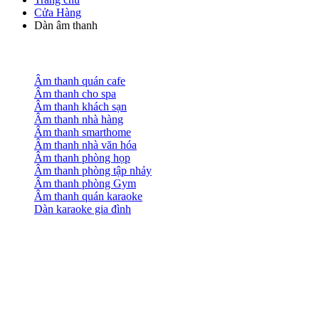
Cửa Hàng
Dàn âm thanh
Âm thanh quán cafe
Âm thanh cho spa
Âm thanh khách sạn
Âm thanh nhà hàng
Âm thanh smarthome
Âm thanh nhà văn hóa
Âm thanh phòng họp
Âm thanh phòng tập nhảy
Âm thanh phòng Gym
Âm thanh quán karaoke
Dàn karaoke gia đình