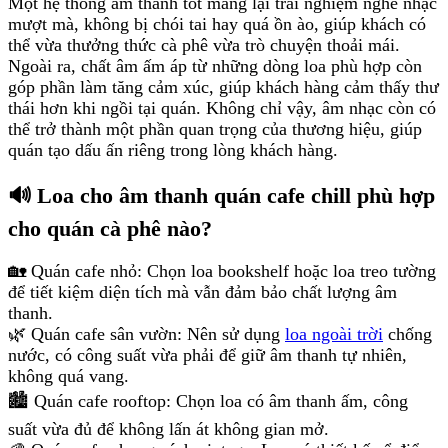
Một hệ thống âm thanh tốt mang lại trải nghiệm nghe nhạc
mượt mà, không bị chói tai hay quá ồn ào, giúp khách có
thể vừa thưởng thức cà phê vừa trò chuyện thoải mái.
Ngoài ra, chất âm ấm áp từ những dòng loa phù hợp còn
góp phần làm tăng cảm xúc, giúp khách hàng cảm thấy thư
thái hơn khi ngồi tại quán. Không chỉ vậy, âm nhạc còn có
thể trở thành một phần quan trọng của thương hiệu, giúp
quán tạo dấu ấn riêng trong lòng khách hàng.
🔊 Loa cho âm thanh quán cafe chill phù hợp
cho quán cà phê nào?
🏡 Quán cafe nhỏ: Chọn loa bookshelf hoặc loa treo tường
để tiết kiệm diện tích mà vẫn đảm bảo chất lượng âm
thanh.
🌿 Quán cafe sân vườn: Nên sử dụng
loa ngoài trời
chống
nước, có công suất vừa phải để giữ âm thanh tự nhiên,
không quá vang.
🏙️ Quán cafe rooftop: Chọn loa có âm thanh ấm, công
suất vừa đủ để không lấn át không gian mở.